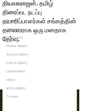
தியாகராஜன், தமிழ்
Political News
திரைப்பட நடப்பு
Tamil News
தயாரிப்பாளர்கள் சங்கத்தின்
Reviews
தலைவராக ஒரு மனதாக
Interviews
தேர்வு.
City Events
Movies Gallery
Actress Gallery
Events Gallery
Latest News
videos
actors gallery
Tv news