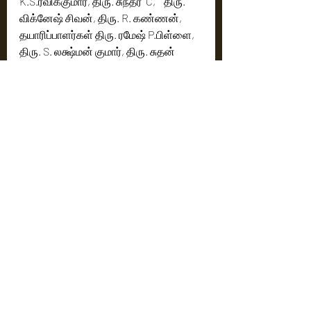
K.S.ரவிக்குமார், திரு. சுந்தர்  C,    திரு. 
விக்னேஷ் சிவன், திரு. R. கண்ணன், 
தயாரிப்பாளர்கள் திரு. ரமேஷ் P.பிள்ளை, 
திரு. S. லக்ஷ்மன் குமார், திரு. சுதன் 
சுந்தரம்,  திரு. கமல் போஹ்ரா , 
திரு.கார்த்திகேயன்  சந்தானம் மற்றும் 
திரு. நிதின் சத்யா   
தேர்ந்தெடுக்கப்பட்டதயாரிப்பாளர்களுக்
கான நியமன கடிதத்தை தேர்தல் 
அதிகாரி இயக்குனர் திரு.R.V. 
உதயகுமார், சங்கத்தின் 
பொதுச்செயலாளர் திரு T. சிவா-விடம் 
தந்தார். புதிய நிர்வாக குழு மேலும் 
சிறப்பாக செயல்பட தனது 
வாழ்த்துக்களை அவரிடம் தெரிவித்தார்.
தமிழ் திரைப்பட நடப்பு தயாரிப்பாளர்கள் 
சங்கத்தின் நிறுவனர் திரு. பாரதிராஜா 
அவர்களின் வழிகாட்டுதலுடன், 