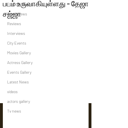
படம் உருவாகியுள்ளது - தேஜா
Political News
சஜ்ஜா
Tamil News
Reviews
Interviews
City Events
Movies Gallery
Actress Gallery
Events Gallery
Latest News
videos
actors gallery
Tv news