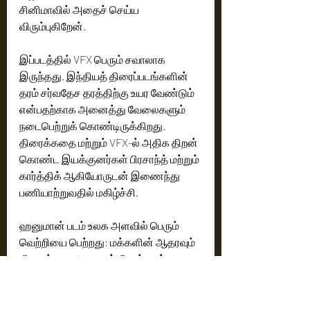
சினிமாவில் அதைச் செய்ய 
விரும்புகிறேன்.
இப்படத்தில் VFX பெரும் சவாலாக 
இருந்தது. இந்தியத் திரைப்படங்களின் 
தரம் சர்வதேச தரத்திற்கு உயர வேண்டும் 
என்பதற்காக அனைத்து வேலைகளும் 
நடைபெற்றுக் கொண்டிருக்கிறது. 
திரைக்கதை மற்றும் VFX-ல் அதிக திறன் 
கொண்ட இயக்குனர்கள் பிரசாந்த் மற்றும் 
கார்த்திக் ஆகியோருடன் இணைந்து 
பணியாற்றுவதில் மகிழ்ச்சி.
ஹனுமான் படம் உலக அளவில் பெரும் 
வெற்றியை பெற்றது; மக்களின் ஆதரவும் 
கிடைத்தது. அதனால் மிராய் படத்தை 
மக்களிடம் கொண்டு சேர்க்க மிகப் பெரிய 
அளவில் முயற்சி செய்துள்ளோம்.