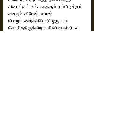
கிடைக்கும். உங்களுக்கும் படம் பிடிக்கும் 
என நம்புகிறேன். மாறன் 
பொறுப்புணர்ச்சியோடு ஒரு படம் 
கொடுத்திருக்கிறார். சினிமா சுற்றி பல 
நெகட்டிவான விஷயங்கள் நடந்து 
வருகிறது. நல்ல படங்கள் வரும்போது 
அதை கெடுக்க வேண்டும் என பல 
விஷயங்கள் செய்கிறார்கள். அதை 
எல்லாம் தாண்டிதான் ஒரு படம் ஜெயிக்க 
வேண்டியதாக இருக்கிறது. அதனால், 
சினிமாவை மிஸ்யூஸ் செய்யாதீர்கள். 
நல்ல சினிமாவிற்கு எப்போதும் ஆதரவு 
கொடுங்கள். இது எனது தனிப்பட்ட 
கருத்துதான். இசையமைப்பாளராக ஜிவி 
பிரகாஷை நெருங்குவது கடினம். 
ஆனால், நடிகராக அவரை அணுகுவது 
எளிது. சம்பளமே வாங்காமல் கூட 
நடிப்பார். ஏனெனில், நடிப்பது அவருக்கு 