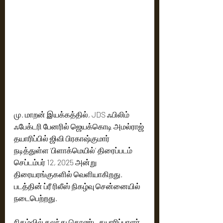
மு. மாறன் இயக்கத்தில், JDS ஃபிலிம் 
ஃபேக்டரி பேனரில் ஜெயக்கொடி அமல்ராஜ் 
தயாரிப்பில் ஜிவி பிரகாஷ்குமார் 
நடித்துள்ள ‘பிளாக்மெயில்’ திரைப்படம் 
செப்டம்பர் 12, 2025 அன்று 
திரையரங்குகளில் வெளியாகிறது. 
படத்தின் ப்ரீ ரிலீஸ் நிகழ்வு சென்னையில் 
நடைபெற்றது.
நிகழ்வில் கலந்து கொண்ட தயாரிப்பாளர் 