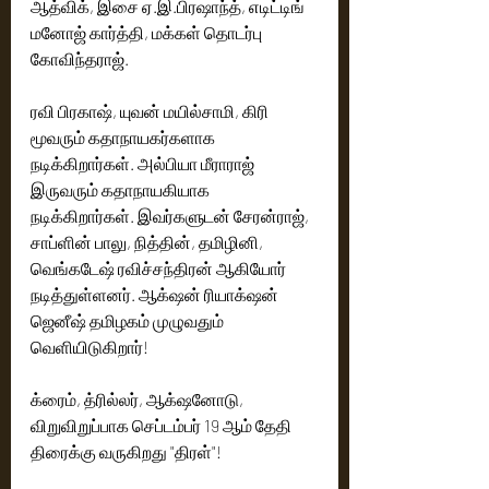
ஆத்விக், இசை ஏ.இ.பிரஷாந்த், எடிட்டிங் 
மனோஜ் கார்த்தி, மக்கள் தொடர்பு 
கோவிந்தராஜ்.
ரவி பிரகாஷ், யுவன் மயில்சாமி, கிரி 
மூவரும் கதாநாயகர்களாக 
நடிக்கிறார்கள். அல்பியா மீராராஜ் 
இருவரும் கதாநாயகியாக 
நடிக்கிறார்கள். இவர்களுடன் சேரன்ராஜ், 
சாப்ளின் பாலு, நித்தின், தமிழினி, 
வெங்கடேஷ் ரவிச்சந்திரன் ஆகியோர் 
நடித்துள்ளனர். ஆக்‌ஷன் ரியாக்‌ஷன் 
ஜெனீஷ் தமிழகம் முழுவதும் 
வெளியிடுகிறார்!
க்ரைம், த்ரில்லர், ஆக்‌ஷனோடு, 
விறுவிறுப்பாக செப்டம்பர் 19 ஆம் தேதி 
திரைக்கு வருகிறது "திரள்"!