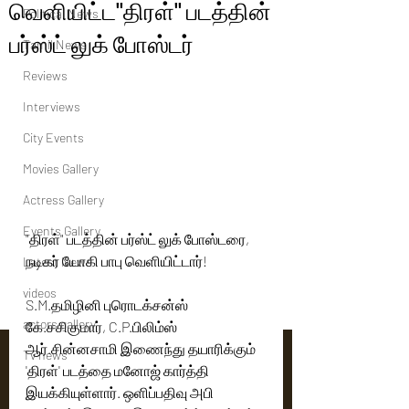
வெளியிட்ட"திரள்" படத்தின்
Political News
பர்ஸ்ட் லுக் போஸ்டர்
Tamil News
Reviews
Interviews
City Events
Movies Gallery
Actress Gallery
Events Gallery
"திரள்" படத்தின் பர்ஸ்ட் லுக் போஸ்டரை, 
நடிகர் யோகி பாபு வெளியிட்டார்! 
Latest News
videos
S.M.தமிழினி புரொடக்சன்ஸ் 
actors gallery
கே.சசிகுமார், C.P.பிலிம்ஸ் 
ஆர்.சின்னசாமி இணைந்து தயாரிக்கும் 
Tv news
'திரள்' படத்தை மனோஜ் கார்த்தி 
இயக்கியுள்ளார். ஒளிப்பதிவு அபி 