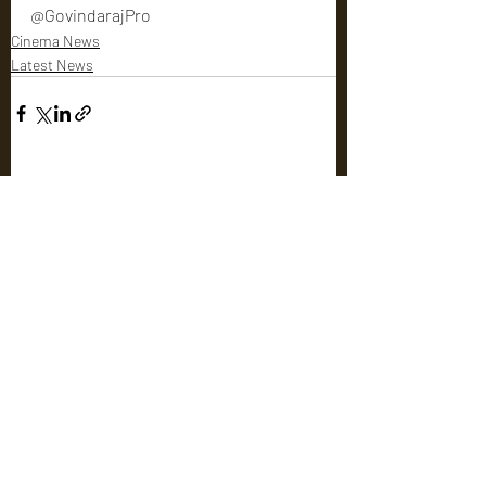
@GovindarajPro
Cinema News
Latest News
Recent Posts
See All