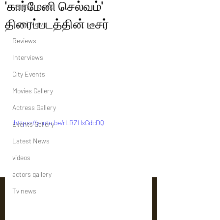
'கார்மேனி செல்வம்'
Political News
திரைப்படத்தின் டீசர்
Tamil News
Reviews
Interviews
City Events
Movies Gallery
Actress Gallery
https://youtu.be/rLBZHxGdcDQ
Events Gallery
Latest News
videos
actors gallery
Tv news