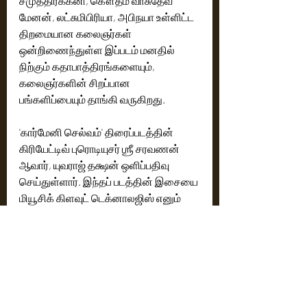
சமுத்திரக்கனி, கௌதம் வாசுதேவ் 
மேனன், லட்சுமிபிரியா, அபிநயா உள்ளிட்ட 
திறமையான கலைஞர்கள் 
ஒன்றிணைந்துள்ள இப்படம் மனதில் 
நிற்கும் கதாபாத்திரங்களையும், 
கலைஞர்களின் சிறப்பான 
பங்களிப்பையும் தாங்கி வருகிறது.
'கார்மேனி செல்வம்' திரைப்படத்தின் 
கிரியேட்டிவ் புரொடியுசர் ஶ்ரீ சரவணன் 
ஆவார், யுவராஜ் தக்ஷன் ஒளிப்பதிவு 
செய்துள்ளார். இந்தப் படத்தின் இசையை 
மியூசிக் கிளவுட் டெக்னாலஜிஸ் எனும் 
நிறுவனம் அமைத்துள்ளது. ஜெகன் 
ஆர்.வி. மற்றும் தினேஷ் எஸ் 
படத்தொகுப்பை கையாண்டுள்ளனர். 
தயாரிப்பு வடிவமைப்பை ஷங்கர் 
கவனிக்க, மணி அமுதவன் பாடல்களை 
எழுத, ஹரிஷ் கார்த்திக் Z6 நடனம் 