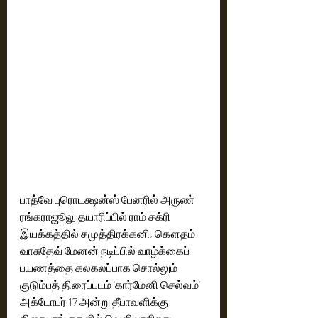
பாத்வே புரொடக்ஷன்ஸ் பேனரில் அருண் 
ரங்கராஜூலு தயாரிப்பில் ராம் சக்ரி 
இயக்கத்தில் சமுத்திரக்கனி, கௌதம் 
வாசுதேவ் மேனன் நடிப்பில் வாழ்க்கைப் 
பயணத்தை கலகலப்பாக சொல்லும் 
குடும்பத் திரைப்படம் 'கார்மேனி செல்வம்' 
அக்டோபர் 17 அன்று தீபாவளிக்கு 