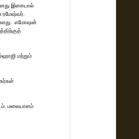
ல் தனது இசையால் 
 ரமேஷ்வர், 
ள்ளது.  எமோஷன் 
ம்ஹாஜி மற்றும் 
கர்கள் 
னடம், மலையாளம் 