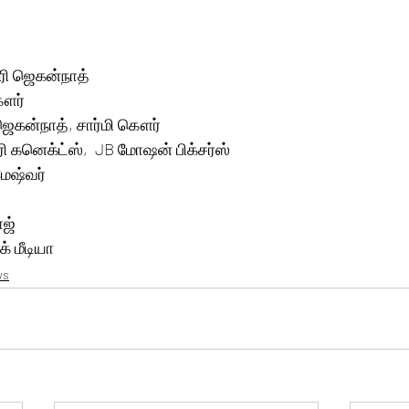
ூரி ஜெகன்நாத்
கௌர்
 ஜெகன்நாத், சார்மி கௌர் 
ூரி கனெக்ட்ஸ்,  JB மோஷன் பிக்சர்ஸ்
ேஷ்வர்
ஜ் 
் மீடியா
ws