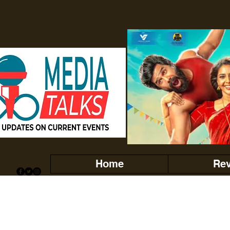
Home
Re