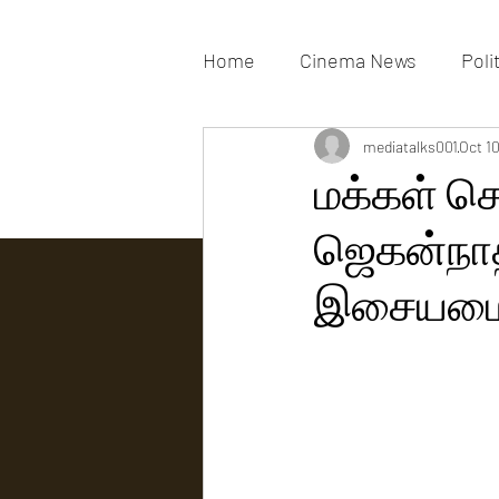
Home
Cinema News
Poli
Movies Gallery
mediatalks001
Actress G
Oct 1
மக்கள் செ
ஜெகன்நாத
Tv news
இசையமைப்