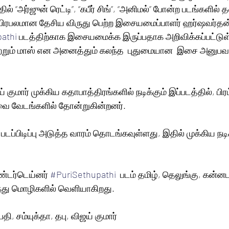
தில் “அர்ஜுன் ரெட்டி”, “கபீர் சிங்”, “அனிமல்” போன்ற படங்களி
ு பிரபலமான தேசிய விருது பெற்ற இசையமைப்பாளர் ஹர்ஷவர்தன்
athi
 படத்திற்காக இசையமைக்க இருப்பதாக அறிவிக்கப்பட்டு
ய் குமார் முக்கிய கதாபாத்திரங்களில் நடிக்கும் இப்படத்தில், பிர
ை வேடங்களில் தோன்றுகின்றனர்.
படப்பிடிப்பு அடுத்த வாரம் தொடங்கவுள்ளது, இதில் முக்கிய நடி
்டர்டெய்னர் 
#PuriSethupathi
  படம் தமிழ், தெலுங்கு, கன்
ந்து மொழிகளில் வெளியாகிறது.
தி, சம்யுக்தா, தபு, விஜய் குமார்