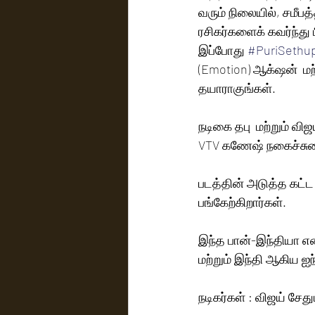
வரும் நிலையில், சமீபத்
ரசிகர்களைக் கவர்ந்த
இப்போது 
#PuriSethup
(Emotion) ஆக்‌ஷன்  மற்றும் மாஸ் என அனைத்தும் கலந்த  புதுமையான  இசை அனுபவத்திற்குத் 
தயாராகுங்கள்.
நடிகை தபு  மற்றும் விஜ
VTV கணேஷ் நகைச்சுவ
படத்தின் அடுத்த கட்ட 
பங்கேற்கிறார்கள்.
இந்த பான்-இந்தியா எண
மற்றும் இந்தி ஆகிய ஐ
நடிகர்கள் : விஜய் சேதுப