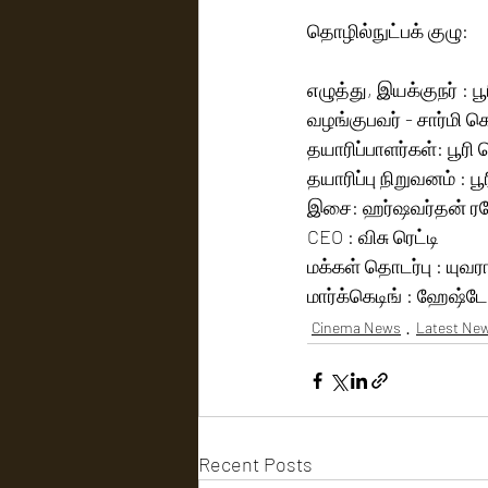
தொழில்நுட்பக் குழு:
எழுத்து, இயக்குநர் : ப
வழங்குபவர் - சார்மி 
தயாரிப்பாளர்கள்: பூரி
தயாரிப்பு நிறுவனம் : ப
இசை: ஹர்ஷவர்தன் ரம
CEO : விசு ரெட்டி
மக்கள் தொடர்பு : யுவரா
மார்க்கெடிங் : ஹேஷ்டேக
Cinema News
Latest Ne
Recent Posts