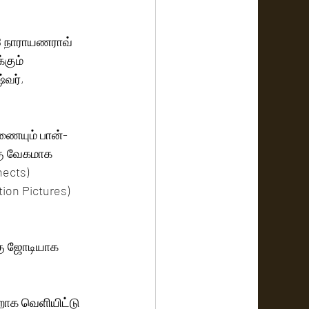
 JB நாராயணராவ் 
கும் 
வர், 
ணையும் பான்-
ெகு வேகமாக 
ects) 
on Pictures) 
்கு ஜோடியாக 
றாக வெளியிட்டு 