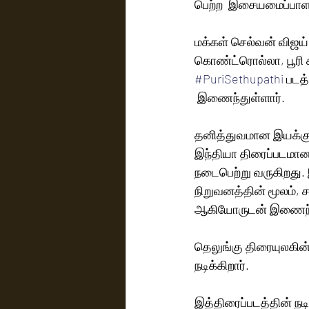
பெற்ற  இசையமைப்பாளர
மக்கள் செல்வன் விஜய் 
கொண்ட்ரொல்லா, பூரி 
#PuriSethupathi
 படத
 இணைந்துள்ளார்.
தனித்துவமான இயக்குநர
இந்தியா திரைப்படமான
நடைபெற்று வருகிறது. 
நிறுவனத்தின் மூலம், 
ஆகியோருடன் இணைந்து
தெலுங்கு திரையுலகின் 
நடிக்கிறார்.
இத்திரைப்படத்தின் நட