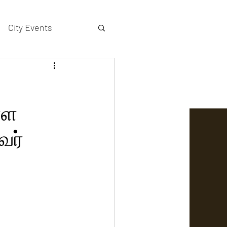
City Events
actors gallery
்ள
வர்