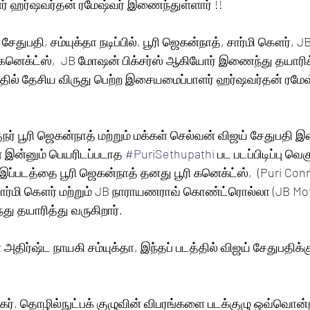
் ஹர்ஷவர்தன் ரமேஷ்வர் இணைந்துள்ளார் !!
சேதுபதி, சம்யுக்தா நடிப்பில், பூரி ஜெகன்நாத், சார்மி கௌர்,
கனெக்ட்ஸ்,  JB மோஷன் பிக்சர்ஸ் ஆகியோர் இணைந்து தயாரிக்
்தில் தேசிய விருது பெற்ற இசையமைப்பாளர் ஹர்ஷவர்தன் ரமேஷ்
் பூரி ஜெகன்நாத் மற்றும் மக்கள் செல்வன் விஜய் சேதுபதி இ
 இன்னும் பெயரிடப்படாத 
#PuriSethupathi
 பட படப்பிடிப்பு வ
இப்படத்தை பூரி ஜெகன்நாத் தனது பூரி கனெக்ட்ஸ்,  (Puri Conn
சார்மி கௌர் மற்றும் JB நாராயணராவ் கொண்ட்ரொல்லா (JB Moti
 தயாரித்து வருகிறார்.
அதிர்ஷ்ட நாயகி சம்யுக்தா, இந்தப் படத்தில் விஜய் சேதுபதிக
ிகர், தொழில்நுட்பக் குழுவின் விபரங்களை படக்குழு ஒவ்வொன்