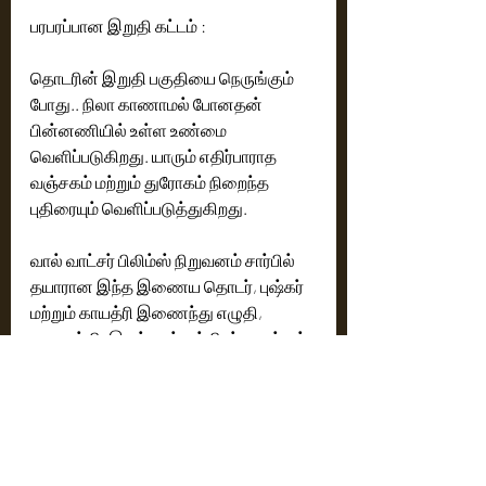
பரபரப்பான இறுதி கட்டம் : 
தொடரின் இறுதி பகுதியை நெருங்கும் 
போது.. நிலா காணாமல் போனதன் 
பின்னணியில் உள்ள உண்மை 
வெளிப்படுகிறது. யாரும் எதிர்பாராத 
வஞ்சகம் மற்றும் துரோகம் நிறைந்த 
புதிரையும் வெளிப்படுத்துகிறது. 
வால் வாட்சர் பிலிம்ஸ் நிறுவனம் சார்பில் 
தயாரான இந்த இணைய தொடர், புஷ்கர் 
மற்றும் காயத்ரி இணைந்து எழுதி, 
உருவாக்கி, இயக்குநர்கள் பிரம்மா மற்றும் 
கே எம் சர்ஜுன் ஆகியோர் இயக்கத்தில் 
தயாரான இந்த தொடரில் கதிர் மற்றும் 
ஐஸ்வர்யா ராஜேஷ் ஆகிய முக்கிய 
வேடங்களில் நடித்துள்ளனர். 
இவர்களுடன் லால், சரவணன், கௌரி 