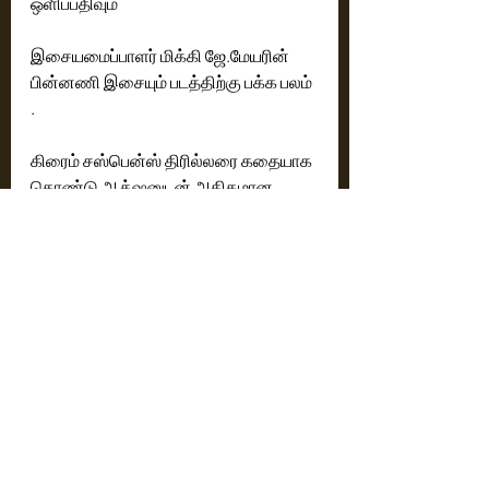
ஒளிப்பதிவும்  
இசையமைப்பாளர் மிக்கி ஜே.மேயரின் 
பின்னணி இசையும் படத்திற்கு பக்க பலம் 
.
கிரைம் சஸ்பென்ஸ் திரில்லரை கதையாக 
கொண்டு ஆக்‌ஷனுடன் அதிகமான 
வன்முறை காட்சிகள் இருந்தாலும் 
கதையோடு பயணிக்கும்போது படம் 
பார்க்கும் ரசிகர்களே ஏற்று 
கொள்ளும்படியான திரைக்கதை 
அமைப்பில்  கமர்ஷியல் ஆக்க்ஷன் 
படத்தை உருவாக்கியுள்ளார் சைலேஷ் 
கொலானு   
ரேட்டிங் -   3.5  / 5
Reviews
Latest News