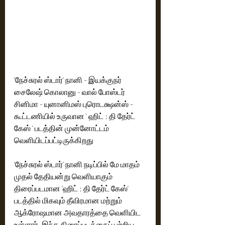
'நேச்சுரல் ஸ்டார்' நானி - இயக்குநர் 
சைலேஷ் கொலானு - வால் போஸ்டர் 
சினிமா - யுனானிமஸ் புரொடக்ஷன்ஸ் -  
கூட்டணியில் உருவான ' ஹிட் : தி தேர்ட் 
கேஸ் ' படத்தின் முன்னோட்டம் 
வெளியிடப்பட்டிருக்கிறது
'நேச்சுரல் ஸ்டார்' நானி நடிப்பில் மே மாதம் 
முதல் தேதியன்று வெளியாகும் 
திரைப்படமான 'ஹிட் : தி தேர்ட் கேஸ்' 
படத்தில் மிகவும் தீவிரமான மற்றும் 
ஆக்ரோஷமான அவதாரத்தை வெளியிட 
உள்ளார். இந்த திரைப்படத்தைப் பற்றிய 