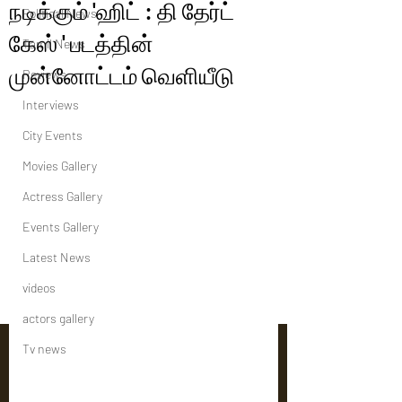
நடிக்கும் 'ஹிட் : தி தேர்ட்
Political News
கேஸ் ' படத்தின்
Tamil News
முன்னோட்டம் வெளியீடு
Reviews
Interviews
City Events
Movies Gallery
Actress Gallery
Events Gallery
Latest News
videos
actors gallery
Tv news