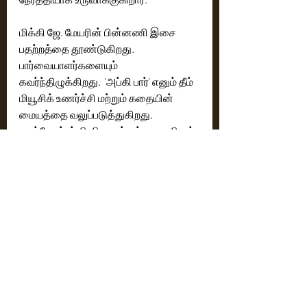
மிக்கி ஜே. மேயரின் பின்னணி இசை 
பதற்றத்தை தூண்டுகிறது. 
பார்வையாளர்களையும் 
கவர்ந்திழுக்கிறது.  'அப்கி பார்' எனும் தீம் 
மியூசிக் உணர்ச்சி மற்றும் கதையின் 
மையத்தை வலுப்படுத்துகிறது. 
வால்போஸ்டர் சினிமா மற்றும் யுனானிமஸ் 
புரொடக்ஷன்ஸ் ஆகியவற்றின் தயாரிப்பு 
மதிப்புகள் உயர்தரத்தில் உள்ளன. தரம் 
மற்றும் புதுமைக்கான தெளிவான 
அர்ப்பணிப்பையும் பிரதிபலிக்கின்றன. 
முன்னோட்டம் - படத்தைப் பற்றிய  
எதிர்பார்ப்புகளை ஏற்படுத்தியுள்ள 
நிலையில், இந்த திரைப்படம் எதிர்வரும் 
மே மாதம் முதல் தேதி அன்று 
திரையரங்குகளில் வெளியாகிறது. 