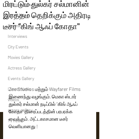
மிரட்டும் துல்கர் சல்மானின்
Political News
இரத்தம் தெறிக்கும் அதிரடி
Tamil News
டீசர் “கிங் ஆஃப் கோதா"
Reviews
Interviews
City Events
Movies Gallery
Actress Gallery
Events Gallery
Zee Studios மற்றும் Wayfarer Films 
Latest News
இணைந்து வழங்கும், மெகா ஸ்டார் 
videos
துல்கர் சல்மான் நடிப்பில் “கிங் ஆஃப் 
actors gallery
கோதா” திரைப்படத்தின் பரபரக்க 
வைக்கும், அட்டகாசமான டீசர் 
Tv news
வெளியானது !