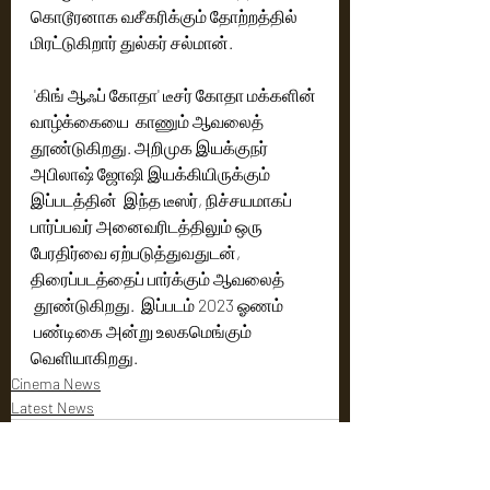
கொடூரனாக வசீகரிக்கும் தோற்றத்தில் 
மிரட்டுகிறார் துல்கர் சல்மான்.
 'கிங் ஆஃப் கோதா' டீசர் கோதா மக்களின் 
வாழ்க்கையை  காணும் ஆவலைத் 
தூண்டுகிறது. அறிமுக இயக்குநர் 
அபிலாஷ் ஜோஷி இயக்கியிருக்கும் 
இப்படத்தின்  இந்த டீஸர், நிச்சயமாகப் 
பார்ப்பவர் அனைவரிடத்திலும் ஒரு 
பேரதிர்வை ஏற்படுத்துவதுடன், 
திரைப்படத்தைப் பார்க்கும் ஆவலைத் 
 தூண்டுகிறது.  இப்படம் 2023 ஓணம் 
 பண்டிகை அன்று உலகமெங்கும் 
வெளியாகிறது.
Cinema News
Latest News