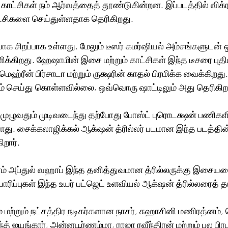
காட்சிகள் நம் ஆர்வத்தைத் தூண்டுகின்றன. இப்படத்தில் விக்ரா
்சிகளை செய்துள்ளதாக தெரிகிறது.
யாக சிறப்பாக உள்ளது, மேலும் டீஸர் கமர்ஷியல் அம்சங்களுடன்
யளிக்கிறது. ஹேஷாமின் இசை மற்றும் காட்சிகள் இந்த டீசரை புதி
 மெஹ்ரீன் பிர்சாடா மற்றும் ருக்ஷரின் காதல் பிரமிக்க வைக்கிறது.
சம் செய்து கொள்ளவில்லை, ஒவ்வொரு ஷாட்டிலும் அது தெரிகிற
்பு முழுவதும் முடிவடைந்து தற்போது போஸ்ட் புரொடக்ஷன் பணிகளி
‌ஷன் த்ரில்லர் படமான இந்த படத்தின் மூலம் விக்ராந்த் 
றார்.
் அப்துல் வஹாப் இந்த தனித்துவமான த்ரில்லருக்கு இசையமைக்க
ப்ராக் புரொடக்ஷன்ஸ் தயாரிப்புகள் இந்த உயர் பட்ஜெட் உ
ரம் மற்றும் நட்சத்திர நடிகர்களான நாசர், சுஹாசினி மணிரத்ன
்த் ஐயங்கார், அன்னபூர்ணம்மா, ராஜா ரவீந்திரன் மற்றும் பல பிர