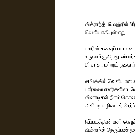
விக்ராந்த், மெஹ்ரீன் பி
வெளியாகியுள்ளது
பலரின் கனவுப் படமான ‘
உருவாக்குகிறது.'ஸ்பார்க் லைஃப்'  அதிக பட்ஜெ
பிர்சாதா மற்றும் ருக்ஷ
சமீபத்தில் வெளியான ஃ
பார்வையாளர்களிடையே நல
வினாடிகள் நீளம் கொண
அதிரடி வழியைத் தேர்ந
இப்படத்தின் டீசர் நெர
விக்ராந்த் நெருப்பின்