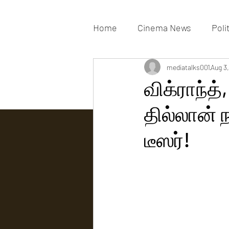
Home
Cinema News
Poli
Movies Gallery
mediatalks001
Actress G
Aug 3
விக்ராந்த்
தில்லான் ந
Tv news
டீஸர்!