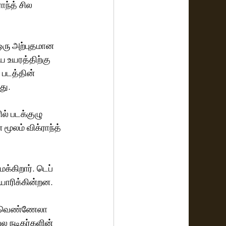
ந்த் சில 
 ஒரு அற்புதமான 
ய உயரத்திற்கு 
 படத்தின் 
து.
ல் படக்குழு 
ிறார். டெப்‌ 
ளவியல் ஆக்‌ஷன் த்ரில்லரைத் தயாரிக்கின்றன.
ம், வெண்ணேலா 
பல நடிகர்களின் 