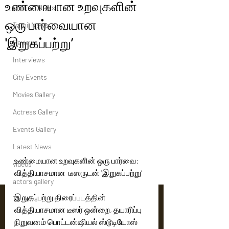
உண்மையான உறவுகளின்
Political News
ஒரு பார்வையான
Tamil News
'இறுகப்பற்று’
Reviews
Interviews
City Events
Movies Gallery
Actress Gallery
Events Gallery
Latest News
உண்மையான உறவுகளின் ஒரு பார்வை: 
videos
வித்தியாசமான  டீஸருடன் 'இறுகப்பற்று’
actors gallery
இறுகப்பற்று திரைப்படத்தின் 
Tv news
வித்தியாசமான டீஸர் ஒன்றை, தயாரிப்பு 
நிறுவனம் பொட்டன்ஷியல் ஸ்டூடியோஸ் 