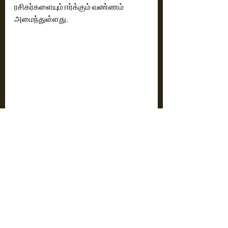
ரசிகர்களையும் ஈர்க்கும் வண்ணம் 
அமைந்துள்ளது. 
தயாரிப்பாளர் எஸ்.ஆர்.பிரபு பேசுகையில், 
"திரைப்பட ரசிகர்களை ஈர்க்கும் 
புதுமையான யோசனைகளை நாங்கள் 
தொடர்ந்து திரைக்குக் கொண்டு 
வருகிறோம். தற்போது இறுகப்பற்று 
திரைப்படத்தின் உலகை, அந்த உணர்வை 