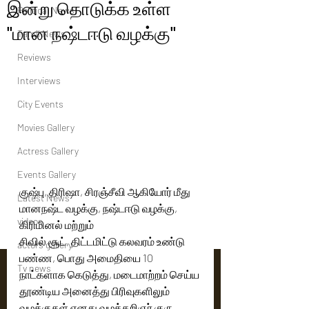
இன்று தொடுக்க உள்ள
Political News
"மான நஷ்டஈடு வழக்கு"
Tamil News
Reviews
Interviews
City Events
Movies Gallery
Actress Gallery
Events Gallery
குஷ்பு, திரிஷா, சிரஞ்சீவி ஆகியோர் மீது 
Latest News
மானநஷ்ட வழக்கு, நஷ்டஈடு வழக்கு, 
videos
கிரிமினல் மற்றும் 
சிவில் சூட், திட்டமிட்டு கலவரம் உண்டு 
actors gallery
பண்ண, பொது அமைதியை 10 
Tv news
நாட்களாக கெடுத்து, மடைமாற்றம் செய்ய 
தூண்டிய அனைத்து பிரிவுகளிலும் 
வழக்குகள் எனது வழக்கறிஞர் குரு 