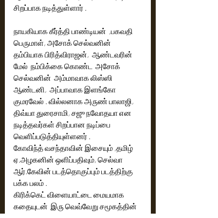
சிறப்பாக நடித்துள்ளார் .
நாயகியாக கீர்த்தி பாண்டியன்  ,பகவதி 
பெருமாள், அசோக் செல்வனின் 
தம்பியாக பிரித்விராஜன்,  ஆண்டவரின் 
மேல்  நம்பிக்கை கொண்ட  அசோக் 
செல்வனின்  அம்மாவாக லிஸ்ஸி 
ஆண்டனி,  அப்பாவாக இளங்கோ 
குமரவேல் . வில்லனாக அருண் பாலாஜி, 
திவ்யா துரைசாமி, சஜு நவோதயா என 
நடித்தவர்கள் சிறப்பான நடிப்பை 
வெளிப்படுத்தியுள்ளனர் .
கோவிந்த் வசந்தாவின் இசையும் ,தமிழ் 
ஏ.அழகனின் ஒளிப்பதிவும், செல்வா 
ஆர்.கேவின் படத்தொகுப்பும் படத்திற்கு 
பக்க பலம் .
கிரிக்கெட் விளையாட்டை மையமாக 
கதையுடன்  இரு வெவ்வேறு சமூகத்தின் 
பகையுடன்  சாதி மோதல், காதல், நட்பு 