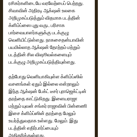
ரசிகர்களிடையே வரவேற்பைப் பெற்றது. 
சிவாவின் அதிரடி ஆக்‌ஷன் உலகை 
அறிமுகப்படுத்தும் விதமாக படத்தின் 
க்ளிம்ப்ஸை புது வருட பரிசாக 
பார்வையாளர்களுக்கு படக்குழு 
வெளியிட்டுள்ளது. நாகசைதன்யாவின் 
பயமில்லாத ஆக்‌ஷன் தோற்றம் மற்றும் 
படத்தின் சில விஷூவல்களையும் 
படக்குழு அறிமுகப்படுத்தியுள்ளது. 
தற்போது வெளியாகியுள்ள க்ளிம்ப்ஸில் 
வசனங்கள் ஏதும் இல்லை என்றாலும் 
இந்த ஆக்‌ஷன் பேக்ட் டீசர் புராஜெக்ட்டின் 
தரத்தை காட்டுகிறது. இளையராஜா 
மற்றும் யுவன் சங்கர் ராஜாவின் பின்னணி 
இசை க்ளிம்ப்ஸின் தரத்தை மேலும் 
உயர்த்துவதாக உள்ளது. மேலும், இது 
படத்தின் எதிர்பார்ப்பையும் 
அதிகரித்துள்ளது. 