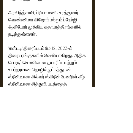
அரவிந்த்சாமி, ப்ரியாமணி, சரத்குமார், 
வெண்ணிலா கிஷோர் மற்றும் ப்ரேம்ஜி 
ஆகியோர் முக்கிய கதாபாத்திரங்களில் 
நடித்துள்ளனர். 
'கஸ்டடி' திரைப்படம் மே 12, 2023-ல் 
திரையரங்குகளில் வெளியாகிறது. அதிக 
பொருட்செலவிலான தயாரிப்பு மற்றும் 
உயர்தரமான தொழில்நுட்பத்துடன் 
ஸ்ரீனிவாசா சில்வர் ஸ்கிரீன் பேனரின் கீழ் 
ஸ்ரீனிவாசா சித்தூரி படத்தைத் 
தயாரித்துள்ளார். மாஸ்ட்ரோ இளையராஜா 
மற்றும் லிட்டில் மாஸ்ட்ரோ யுவன் சங்கர் 
ராஜா இசையமைக்க பவன் குமார் இந்த 
படத்தை வழங்குகிறார்.
Cinema News
Latest News