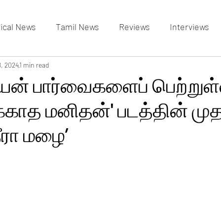
tical News
Tamil News
Reviews
Interviews
allery
8, 2024
1 min read
Events Gallery
Latest News
videos
ியன் பார்வைகளைப் பெற்றுள
க்காத மனிதன்' படத்தின் முத
தீரா மழை’