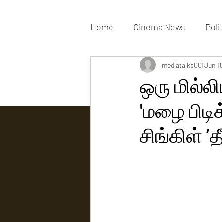
Home
Cinema News
Poli
Movies Gallery
mediatalks001
Actress G
Jun 1
ஒரு மில்ல
'மழை பிடி
Tv news
சிங்கிள் ’