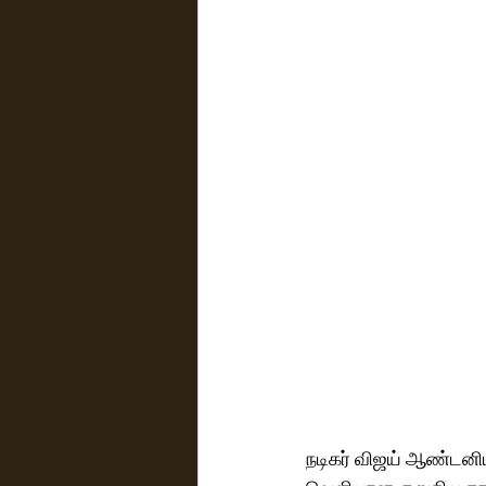
நடிகர் விஜய் ஆண்டனியி