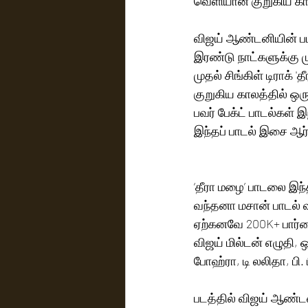
வெளியான குறுகிய கால
விஜய் ஆண்டனியின் பட
இரண்டு நாட்களுக்கு 
முதல் சிங்கிள் டிராக்
குறுகிய காலத்தில் ஒரு
பவர் பேக்ட் பாடல்கள் 
இந்தப் பாடல் இசை ஆர்
‘தீரா மழை’ பாடலை இந்
வந்தனா மசான் பாடல் வ
ஏற்கனவே 200K+ பார்வை
விஜய் மில்டன் எழுதி, ஒ
போஹ்ரா, டி லலிதா, பி.
படத்தில் விஜய் ஆண்ட