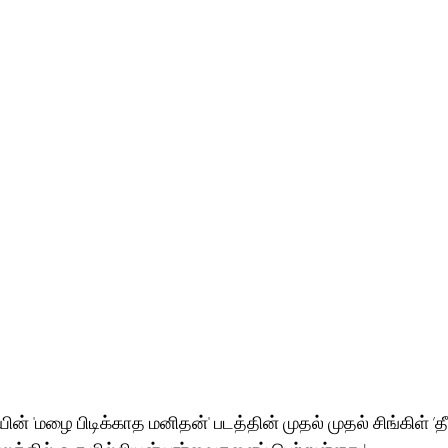
ன் 'மழை பிடிக்காத மனிதன்' படத்தின் முதல் முதல் சிங்கிள் ’த