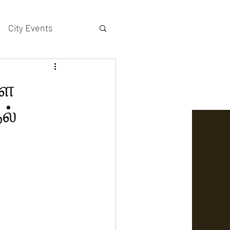
City Events
actors gallery
்ள
ல்