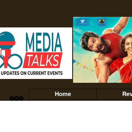
Home
Re