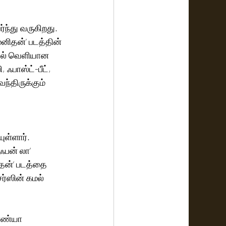
்து வருகிறது. 
னிதன்' படத்தின் 
பாடல் வெளியான 
ஃபாஸ்ட்-பீட், 
்திருக்கும் 
ள்ளார். 
ஃபன் லா’ 
தன்’ படத்தை 
சர்ஸின் கமல் 
ரண்யா 