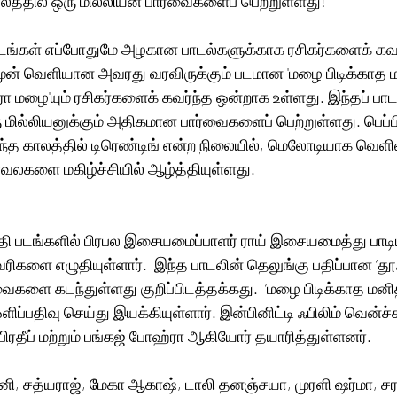
த்தில் ஒரு மில்லியன் பார்வைகளைப் பெற்றுள்ளது!
ங்கள் எப்போதுமே அழகான பாடல்களுக்காக ரசிகர்களைக் கவர்ந
முன் வெளியான அவரது வரவிருக்கும் படமான 'மழை பிடிக்காத ம
 'தீரா மழை'யும் ரசிகர்களைக் கவர்ந்த ஒன்றாக உள்ளது. இந்தப் 
 மில்லியனுக்கும் அதிகமான பார்வைகளைப் பெற்றுள்ளது. பெப்பி, 
இந்த காலத்தில் டிரெண்டிங் என்ற நிலையில், மெலோடியாக வெளிவந
வலகளை மகிழ்ச்சியில் ஆழ்த்தியுள்ளது. 
தி படங்களில் பிரபல இசையமைப்பாளர் ராய் இசையமைத்து பாடியு
ரிகளை எழுதியுள்ளார்.  இந்த பாடலின் தெலுங்கு பதிப்பான ‘தூ
களை கடந்துள்ளது குறிப்பிடத்தக்கது.  ‘மழை பிடிக்காத மனி
ளிப்பதிவு செய்து இயக்கியுள்ளார். இன்பினிட்டி ஃபிலிம் வென்ச்
 பிரதீப் மற்றும் பங்கஜ் போஹ்ரா ஆகியோர் தயாரித்துள்ளனர்.
னி, சத்யராஜ், மேகா ஆகாஷ், டாலி தனஞ்சயா, முரளி ஷர்மா, ச