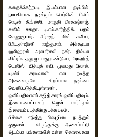
கதைக்கேற்றபடி இயல்பான நடிப்பில்  
நாயகியாக நடிக்கும் மெர்லின் பிலிப் 
ரெடின் கிங்ஸ்லி, மாருதி பிரகாஷ்ராஜ், 
சுனில் சுகதா, டி.எம்.கார்த்திக், பதம் 
வேணுகுமார், அர்ஷத், மிஸ் சலீமா, 
பிரியதர்ஷினி ராஜ்குமார், அக்க்ஷயா 
ஹரிஹரன், அனார்கலி நசர், திவ்யா 
விக்ரம், தனுஜா மதுரபண்டுலா, ரோஹித் 
டெனிஸ், வித்யுத் ரவி, முகமது பிலால், 
யு.ஸ்ரீ சரவணன் என நடித்த 
அனைவருமே  சிறப்பான நடிப்பை 
வெளிப்படுத்தியுள்ளனர் .
ஒளிப்பதிவாளர் சுஜித் சாரங் ஒளிப்பதிவும், 
இசையமைப்பாளர் ஜென் மார்ட்டின் 
இசையும் படத்திற்கு பக்க பலம் .
பிச்சை எடுத்து பிழைப்பை நடத்தும்  
ஒருவன்  விருந்துக்கு ஆசைப்பட்டு 
ஆடம்பர பங்களாவில் உள்ள கொலைகார 