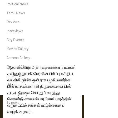
Political News
Tamil News
Reviews
Interviews
City Events
Movies Gallery
Actress Gallery
Events Gallery
ஆதரவில்லாத அனாதைகளான  நாயகன் 
கவினும் நாயகி மெர்லின் பிலிப்பும் சிறிய 
Latest News
வயதிலிருந்தே ஒன்றாக பழகி வளர்ந்த 
videos
பின் காதலர்களாகி திருமணமான பின் 
கட்டிட வேலை செய்து பிழைத்து 
actors gallery
கொண்டு சாலையோர பிளாட்பாரத்தில் 
Tv news
வறுமையில் தங்கள் வாழ்க்கையை 
வாழ்கின்றனர் . 