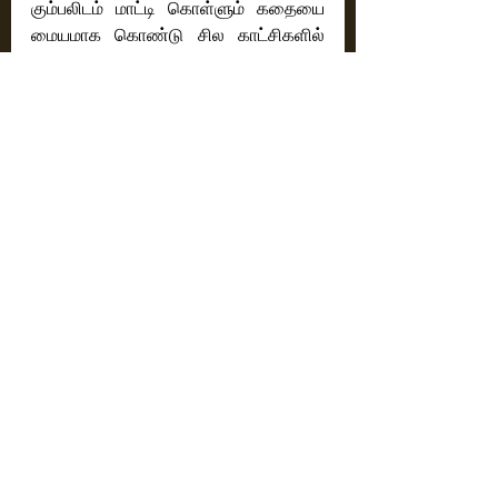
கும்பலிடம் மாட்டி கொள்ளும் கதையை 
மையமாக கொண்டு சில காட்சிகளில் 
தொய்வு இருந்தாலும் எதிர்பார்க்காத 
திருப்புமுனையான கிளைமாஸ்க்குடன் 
க்ரைம் கலந்த    திரில்லர் படமாக 
இயக்கியுள்ளார் இயக்குநர் சிவபாலன் 
முத்துக்குமார்..
ரேட்டிங் - 3 / 5
Reviews
Latest News