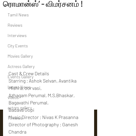
ரொமான்ஸ்’ - விமர்சனம் !
Political News
Tamil News
Reviews
Interviews
City Events
Movies Gallery
Actress Gallery
Cast & Crew Details
Events Gallery
Starring : Ashok Selvan, Avantika 
Latest News
Mishra, oorvasi, 
Azhagam Perumal, M.S.Bhaskar, 
videos
Bagavathi Perumal, 
actors gallery
Badava Gopi
Music Director : Nivas K Prasanna
Tv news
Director of Photography : Ganesh 
Chandra