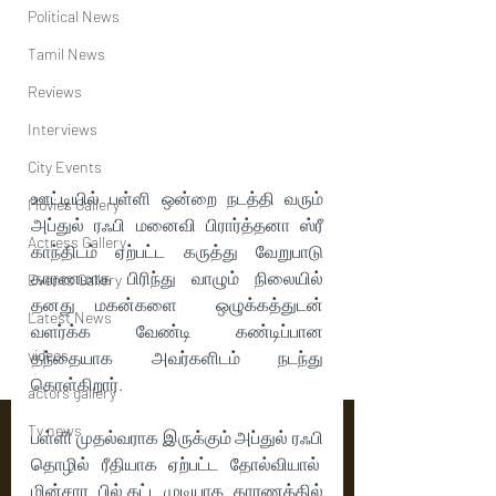
Political News
Tamil News
Reviews
Interviews
City Events
ஊட்டியில் பள்ளி ஒன்றை நடத்தி வரும் 
Movies Gallery
அப்துல் ரஃபி மனைவி பிரார்த்தனா ஸ்ரீ 
Actress Gallery
காந்திடம் ஏற்பட்ட கருத்து வேறுபாடு 
காரணமாக பிரிந்து வாழும் நிலையில் 
Events Gallery
தனது மகன்களை  ஒழுக்கத்துடன் 
Latest News
வளர்க்க வேண்டி கண்டிப்பான 
videos
தந்தையாக அவர்களிடம் நடந்து 
கொள்கிறார்.
actors gallery
Tv news
பள்ளி முதல்வராக இருக்கும் அப்துல் ரஃபி 
தொழில் ரீதியாக ஏற்பட்ட தோல்வியால்  
மின்சார  பில் கட்ட முடியாத  காரணத்தில் 