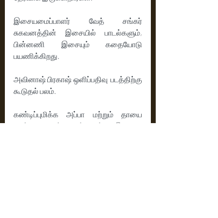
இசையமைப்பாளர் வேத் சங்கர் 
சுகவனத்தின் இசையில் பாடல்களும், 
பின்னணி இசையும் கதையோடு 
பயணிக்கிறது. 
அவினாஷ் பிரகாஷ் ஒளிப்பதிவு  படத்திற்கு 
கூடுதல் பலம்.
கண்டிப்புமிக்க அப்பா மற்றும் தாயை 
பிரிந்து வாழும் மகன்களுக்கு இடையே 
நடக்கும் வாழ்க்கையை மையமாக 
கொண்ட கதையுடன் உணர்வுப்பூர்வமான 
திரைக்கதை அமைப்புடன் படத்தை 
இயக்கியுள்ளார் இயக்குனர்  அவினாஷ் 
பிரகாஷ் .
ரேட்டிங் - 3 / 5