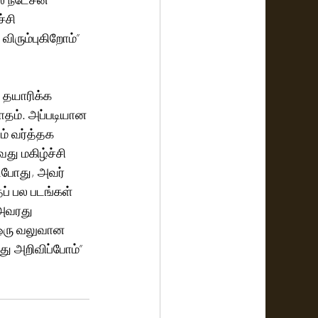
்சி 
ரும்புகிறோம்” 
 தயாரிக்க 
ாதம். அப்படியான 
ம் வர்த்தக 
து மகிழ்ச்சி 
டபோது, அவர் 
் பல படங்கள் 
 அவரது 
 ஒரு வலுவான 
ு அறிவிப்போம்” 