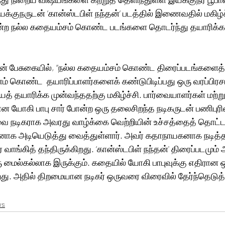
குநருடன் ’கான்ஸ்டபிள் நந்தன்’ படத்தில் இணைவதில் மகிழ்ச
 நல்ல கதையம்சம் கொண்ட படங்களை தொடர்ந்து தயாரிக்க வி
சன் பேசுகையில், “நல்ல கதையம்சம் கொண்ட திரைப்படங்களைத்
் கொண்ட  தயாரிப்பாளர்களைக் கண்டுபிடிப்பது ஒரு வரப்பிரச
த் தயாரிக்க முன்வந்ததற்கு மகிழ்ச்சி. பார்வையாளர்கள் மற்று
ான யோகி பாபு சார் போன்ற ஒரு தலைசிறந்த நடிகருடன் பணிபுரிவ
வை நடிகராக அவரது வாழ்க்கை வெற்றியின் உச்சத்தைத் தொட்
க அடியெடுத்து வைத்துள்ளார். அவர் கதாநாயகனாக நடித்தப
ாங்கித் தந்திருக்கிறது. ‘கான்ஸ்டபிள் நந்தன்' திரைப்படமும்
ு மைல்கல்லாக இருக்கும். கதையில் யோகி பாபுவுக்கு எதிரான
றது. அதில் திறமையான நடிகர் ஒருவரை விரைவில் தேர்ந்தெடுத்த
ws