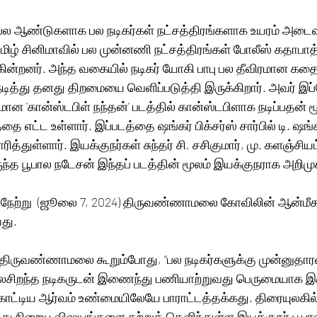
 பல ஆண்டுகளாக பல நடிகர்கள் நட்சத்திரங்களாக உயரம் அடைவத
தமிழ் சினிமாவில் பல முன்னணி நட்சத்திரங்கள் போலீஸ் கதாபாத்
ுக்கின்றனர். அந்த வகையில் நடிகர் யோகி பாபு பல தீவிரமான கத
த்து தனது திறமையை வெளிப்படுத்தி இருக்கிறார். அவர் இப
மான 'கான்ஸ்டபிள் நந்தன்' படத்தில் கான்ஸ்டபிளாக நடிப்பதன் ம
 எட்ட உள்ளார். இப்படத்தை ஷங்கர் பிக்சர்ஸ் சார்பில் டி. ஷங்க
ுள்ளார். இயக்குநர்கள் சுந்தர் சி, சசிகுமார், மு. களஞ்சியம
்த பூபால நடேசன் இந்தப் படத்தின் மூலம் இயக்குநராக அறிமுக
ப்பு நேற்று  (ஜூலை 7, 2024) திருவண்ணாமலை கோவிலின் ஆன்மீக
து.
கர் திருவண்ணாமலை கூறும்போது, “பல நடிகர்களுக்கு முன்னுதா
ைசிறந்த நடிகருடன் இணைந்து பணியாற்றுவது பெருமையாக இர
ாட்டிய ஆர்வம் உண்மையிலேயே பாராட்டத்தக்கது. திரையுலகில்
்து நிறைய விஷயங்களை கற்றுத் தெளிந்துள்ள இயக்குநர் பூபா