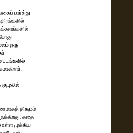
ைப் பார்த்து 
திரங்களில் 
ைக்களங்களில் 
்போது 
ூலம் ஒரு 
ர் 
் படங்களில் 
மாகிறார். 
 சூழலில் 
ரணமாகத் திகழும் 
ுக்கிறது. கதை 
 உள்ள முக்கிய 
ல நடேசன் 