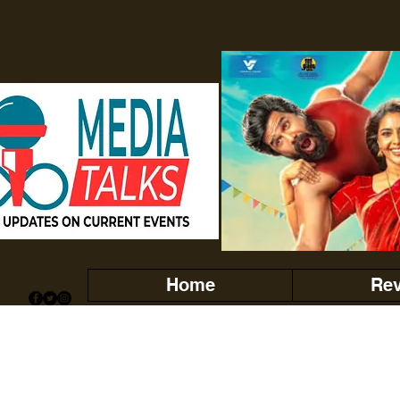
Home
Re