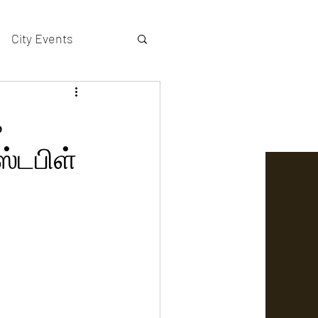
City Events
actors gallery
க
்டபிள்