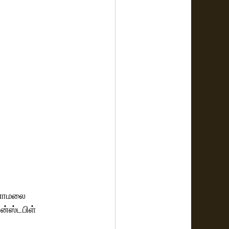
்ணாமலை 
ன்ஸ்டபிள் 