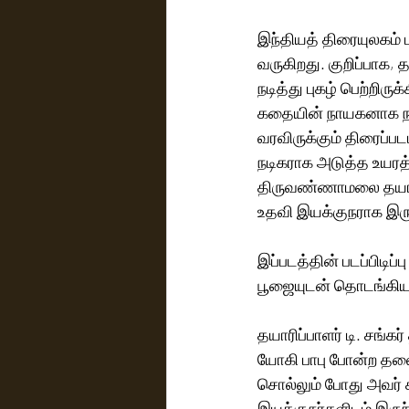
இந்தியத் திரையுலகம்
வருகிறது. குறிப்பாக, 
நடித்து புகழ் பெற்றிர
கதையின் நாயகனாக நடி
வரவிருக்கும் திரைப்பட
நடிகராக அடுத்த உயரத்தை
திருவண்ணாமலை தயாரித்த
உதவி இயக்குநராக இருந
இப்படத்தின் படப்பிடி
பூஜையுடன் தொடங்கிய
தயாரிப்பாளர் டி. சங்
யோகி பாபு போன்ற தல
சொல்லும் போது அவர் க
இயக்குநர்களிடம் இருந