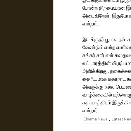
போன்ற திறமையான இயக்
அடைகிறேன். இதுபோன்ற
என்றார். 
இயக்குநர் பூபால நடே
வேண்டும் என்ற எண்ணம
சங்கர் சார் என் கதையை
வட்டாரத்தின் விருப்பம
அளிக்கிறது. நகைச்சு
தைரியமாக கதாநாயகனா
அவருக்கு நல்ல பெயரை வ
வாழ்க்கையில் மற்றொர
கதாபாத்திரம் இருக்கி
என்றார்.
Cinema News
Latest Ne