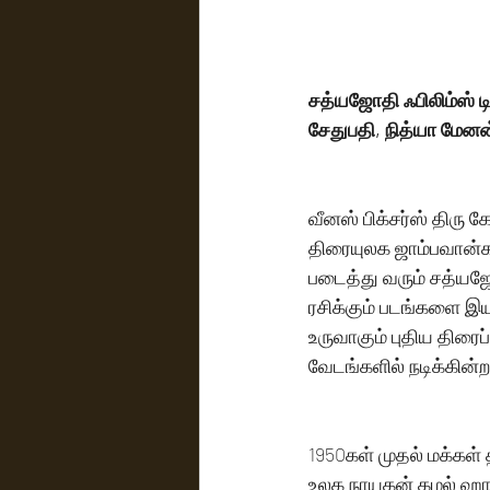
சத்யஜோதி ஃபிலிம்ஸ் டி
சேதுபதி, நித்யா மேனன் 
வீனஸ் பிக்சர்ஸ் திரு 
திரையுலக ஜாம்பவான்க
படைத்து வரும் சத்யஜோத
ரசிக்கும் படங்களை இய
உருவாகும் புதிய திரை
வேடங்களில் நடிக்கின்ற
1950கள் முதல் மக்கள் த
உலக நாயகன் கமல் ஹாசன்