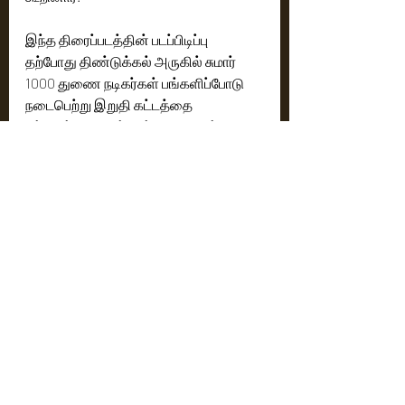
இந்த திரைப்படத்தின் படப்பிடிப்பு 
தற்போது திண்டுக்கல் அருகில் சுமார் 
1000 துணை நடிகர்கள் பங்களிப்போடு 
நடைபெற்று இறுதி கட்டத்தை 
எட்டியுள்ளது. படப்பிடிப்பு விரைவில் 
நிறைவடையும் என்று தயாரிப்பாளர் 
ஹரிகிருஷ்ணன் தெரிவித்தார். 
இத்திரைப்படத்திற்கு அரவிந்த் 
கிருஷ்ணா ஒளிப்பதிவை கவனிக்க, 
சதீஷ் சூர்யா படத்தொகுப்பை 
கையாள்கிறார். கலை இயக்கத்திற்கு டி 
பாலசுப்பிரமணியன் பொறுப்பேற்றுள்ளார். 
நிர்வாக தயாரிப்பாளர்: சதீஷ் சுந்தர்ராஜன், 
மக்கள் தொடர்பு: நிகில் முருகன். 
மொமென்ட் என்டர்டெயின்மென்ட்ஸ் 