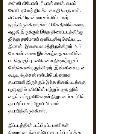
சன்னி லியோன், ரியாஸ் கான், மைம் 
கோபி, ரமேஷ் திலக், பகவதி பெருமாள், 
விவேக் பிரசன்னா உள்ளிட்ட பலர் 
நடித்திருக்கிறார்கள். பி கே தினில் கதை 
எழுதி இருக்கும் இந்த திரைப்படத்திற்கு 
ஜித்து தாமோதர் ஒளிப்பதிவு செய்ய, டி. 
இமான்   இசையமைத்திருக்கிறார். A.R 
மோகன்  கலை இயக்கத்தை கவனிக்க 
பட தொகுப்பு பணிகளை நிஷாத் யூசுப் 
மேற்கொண்டிருக்கிறார். இன்னிசையுடன் 
கூடிய ஆக்சன் என்டர்டெய்னராக 
தயாராகி இருக்கும் இந்த திரைப்படத்தை 
புளூ ஹில் ஃபிலிம்ஸ் மற்றும் புளூ ஹில் 
நைல்  கம்யூனிகேஷன் நிறுவனம் சார்பில் 
தயாரிப்பாளர் ஜோபி பி. சாம்  
தயாரித்திருக்கிறார்.  
இப்படத்தின் படப்பிடிப்பு பணிகள் 
நிறைவடைந்து தற்போது படப்பிடிப்புக்கு 