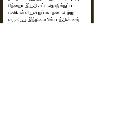
பிந்தைய இறுதி கட்ட தொழில்நுட்ப 
பணிகள் விறுவிறுப்பாக நடைபெற்று 
வருகிறது. இந்நிலையில் படத்தின் டீசர் 
வெளியிடப்பட்டிருக்கிறது. இந்த டீசரில் 
நடனப்புயல் பிரபுதேவாவின் அசத்தலான 
நடனமும் , ஆக்சன் காட்சிகளும், 
வேதிகாவின் வித்தியாசமான 
தோற்றமும்.. ரசிகர்களை வெகுவாக 
ஈர்த்திருக்கிறது.
https://youtu.be/2Rq6aszRoLI
Cinema News
Latest News
Recent Posts
See All