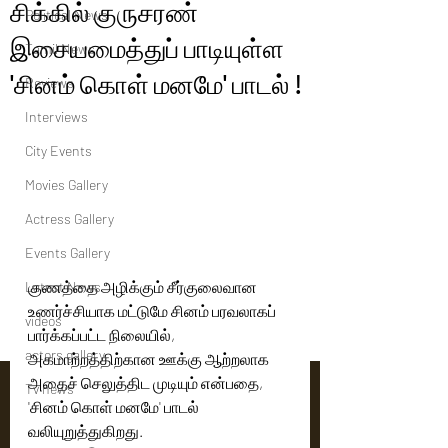
சிக்கில் குருசரண்
Political News
இசையமைத்துப் பாடியுள்ள
Tamil News
'சினம் கொள் மனமே' பாடல் !
Reviews
Interviews
City Events
Movies Gallery
Actress Gallery
Events Gallery
குணத்தை அழிக்கும் சீர்குலைவான 
Latest News
உணர்ச்சியாக மட்டுமே சினம் பரவலாகப் 
videos
பார்க்கப்பட்ட நிலையில், 
actors gallery
அகமாற்றத்திற்கான ஊக்கு ஆற்றலாக 
அதைச் செலுத்திட முடியும் என்பதை, 
Tv news
'சினம் கொள் மனமே' பாடல் 
வலியுறுத்துகிறது.