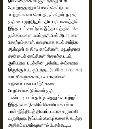
இக்கதைக்காக சூரி தனது உடல் 
தோற்றத்தாலும் மெனக்கெட்டு பல 
மாற்றங்களை செய்திருக்கிறார். நடிகர் 
சூரியை முற்றிலும் புதிய பரிமாணத்தில் 
இந்த படம் காட்டும். இந்த படத்தின் மிக 
முக்கியமான பலம் சூரியின் அபாரமான 
தோற்றம் தான். கதையாக கடல் சார்ந்த 
ஆக்‌ஷன் அதிரடி காட்சிகள்,  ஆபத்தான 
சண்டைக் காட்சிகள் நிறைந்த படம்.  
குறிப்பாக, படத்தின் முக்கிய அம்சமாக 
இருக்கும் படகுப்பந்தய (sailboat racing) 
காட்சிகளுக்காக, பல மாதங்கள் 
கடுமையான பயிற்சிகளை 
மேற்கொண்டுள்ளார் சூரி. 
‘மண்டாடி’ படம் தமிழ், தெலுங்கு மற்றும் 
இந்தி மொழிகளில் வெளியாக உள்ள 
பான்-இந்தியத் திரைப்படமாக உருவாகி 
வருகிறது. இப்படம் மொழிகளைக் கடந்து 
அதிகம் உணர்வுகளால் பேசக்கூடிய 