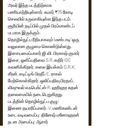
அவர் இந்த படத்திற்காக 
பணியாற்றியுள்ளார். சுமார் ₹75 கோடி 
செலவில் உருவாகியுள்ள இந்த படம், 
சூரியின் நடிப்பில் முதல் பிரம்மாண்டப் 
படமாக இருக்கும். 
தொழில்நுட்ப ரீதியாகவும் ‘மண்டாடி’ ஒரு 
வலுவான குழுமை கொண்டுள்ளது. 
இசையமைப்பாளர் ஜி.வி. பிரகாஷ் குமார் 
இசை, ஒளிப்பதிவை S.R. கதிர் ISC 
கவனிக்கிறார். கலை இயக்கம் D.R.K. 
கீரன், எடிட்டிங் பிரதீப் E. ராகவ் 
மேற்கொள்கிறார். ஒலிப்பதிவு பிரதாப், 
விஷுவல் எஃபெக்ட்ஸ் R. ஹரிஹர சுதன் 
தலைமையில் நடைபெறுகிறது.
படத்தின் தொழில்நுட்ப குழு:
இணை தயாரிப்பாளர்: V. மணிகண்டன்
உடை வடிவமைப்பு: தினேஷ் மனோஹரன்
நடன அமைப்பு: ஆசார்