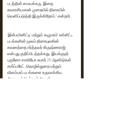
படத்தின் மையக்கரு. இதை 
சுவாரசியமான் முறையில் திரையில் 
வெளிப்படுத்தி இருக்கிறோம்," என்றார்.
'இன்ஃபினிட்டி' மற்றும் 'கழுமரம்' உள்ளிட்ட 
படங்களின் மூலம் திரையுலகின் 
கவனத்தை ஈர்த்தவர் கிருஷ்ணராஜ் 
என்பது குறிப்பிடத்தக்கது. இயக்குநர் 
புருனோ சாவியோ சுமார் 25 ஆண்டுகள் 
கார்ப்பரேட், தொழில்துறை மற்றும் 
விளம்பரப் படங்களை உருவாக்கிய 
அனுபவம் பெற்றவர் ஆவார்.
'மனிதம்' திரைப்படத்திற்கு பரணி 
செல்வம் ஒளிப்பதிவு செய்ய, வேலவன் கே 
படத்தொகுப்பை கையாண்டுள்ளார். 
மதுநிகா ராஜலக்ஷ்மி முக்கிய வேடத்தில் 