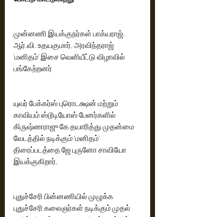
முன்னணி இயக்குநர்கள் பாக்யராஜ், 
ஆர்.வி. உதயகுமார், அரவிந்தராஜ் 
'மனிதம்' இசை வெளியீட்டு விழாவில் 
பங்கேற்றனர்
யுவர் பேக்கர்ஸ் புரொடக்ஷன் மற்றும் 
காவியம் ஸ்டூடியோஸ் பேனர்களில் 
கிருஷ்ணராஜு கே தயாரித்து முதன்மை 
வேடத்தில் நடிக்கும் 'மனிதம்' 
திரைப்படத்தை ஜே புருனோ சாவியோ 
இயக்குகிறார்.
புதுச்சேரி பின்னணியில் முழுக்க 
புதுச்சேரி கலைஞர்கள் நடிக்கும் முதல் 