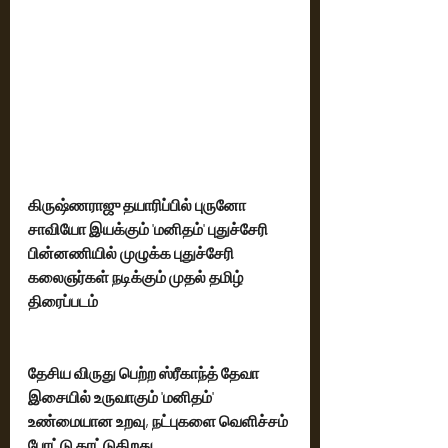
கிருஷ்ணராஜு தயாரிப்பில் புருனோ 
சாவியோ இயக்கும் 'மனிதம்' புதுச்சேரி 
பின்னணியில் முழுக்க புதுச்சேரி 
கலைஞர்கள் நடிக்கும் முதல் தமிழ் 
திரைப்படம்
தேசிய விருது பெற்ற ஸ்ரீகாந்த் தேவா 
இசையில் உருவாகும் 'மனிதம்' 
உண்மையான உறவு, நட்புகளை வெளிச்சம் 
போட்டு காட்டுகிறது