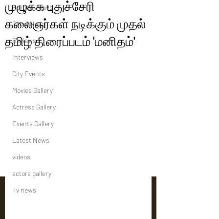
முழுக்க புதுச்சேரி
Political News
கலைஞர்கள் நடிக்கும் முதல்
Tamil News
தமிழ் திரைப்படம் 'மனிதம்'
Reviews
Interviews
City Events
Movies Gallery
Actress Gallery
Events Gallery
Latest News
videos
actors gallery
Tv news