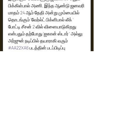
பிக்கிள்பால் அணி. இந்த ஆண்டு ஜனவரி 
மாதம் 24 ஆம் தேதி அன்று மும்பையில் 
தொடங்கும் 'வேர்ல்ட் பிக்ளிபால் லீக் ' 
போட்டி சீசன் 2 வில் விளையாடுகிறது 
என்பதும் தற்போது 'ஐகான் ஸ்டார் ' அல்லு 
அர்ஜுன் நடிப்பில் தயாராகி வரும் 
#AA22XA6
 படத்தின் படப்பிடிப்பு 
விறுவிறுப்பாக நடைபெற்று வருகிறது 
என்பதும் குறிப்பிடத்தக்கது.
Cinema News
Latest News
Recent Posts
See All