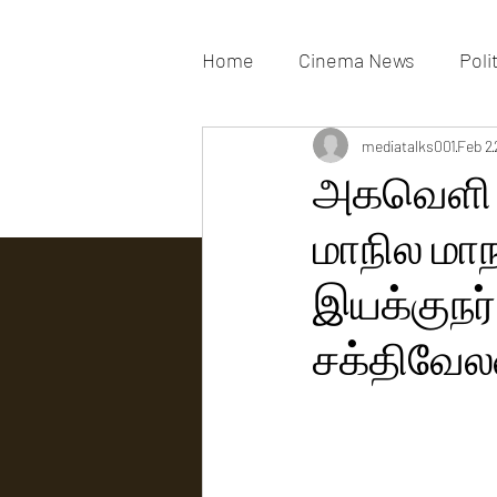
Home
Cinema News
Poli
Movies Gallery
mediatalks001
Actress G
Feb 2
அகவெளி அ
மாநில மா
Tv news
இயக்குநர் 
சக்திவேல