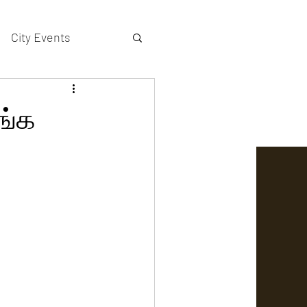
City Events
actors gallery
ங்க