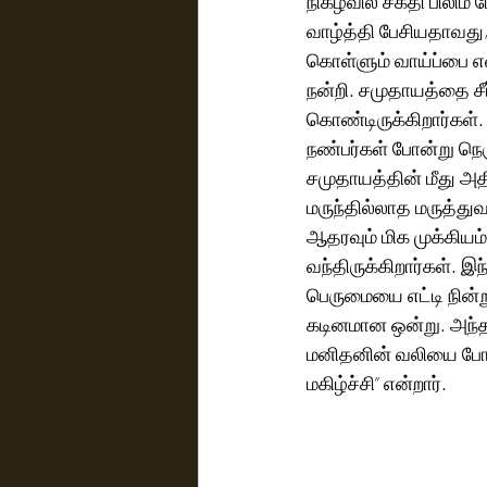
நிகழ்வில் சக்தி பிலிம
வாழ்த்தி பேசியதாவது, 
கொள்ளும் வாய்ப்பை எ
நன்றி. சமுதாயத்தை சீ
கொண்டிருக்கிறார்கள்
நண்பர்கள் போன்று நெர
சமுதாயத்தின் மீது அ
மருந்தில்லாத மருத்துவ
ஆதரவும் மிக முக்கியம
வந்திருக்கிறார்கள். 
பெருமையை எட்டி நின்
கடினமான ஒன்று. அந்த
மனிதனின் வலியை போக்
மகிழ்ச்சி” என்றார். 