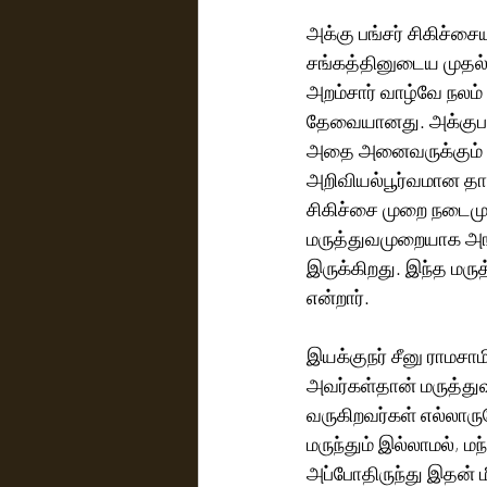
அக்கு பங்சர் சிகிச்ச
சங்கத்தினுடைய முதல் 
அறம்சார் வாழ்வே நலம் 
தேவையானது. அக்குபங்ச
அதை அனைவருக்கும் எட
அறிவியல்பூர்வமான தா 
சிகிச்சை முறை நடைமு
மருத்துவமுறையாக அங்க
இருக்கிறது. இந்த மரு
என்றார். 
இயக்குநர் சீனு ராமசா
அவர்கள்தான் மருத்துவர
வருகிறவர்கள் எல்லார
மருந்தும் இல்லாமல், ம
அப்போதிருந்து இதன் ம