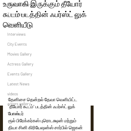
உருவாகி இருக்கும் தீயோர்
Political News
கூடம் படத்தின் ஃபர்ஸ்ட் லுக்
Tamil News
வெளியீடு
Reviews
Interviews
City Events
Movies Gallery
Actress Gallery
Events Gallery
Latest News
videos
தேனிசை தென்றல் தேவா வெளியிட்ட 
actors gallery
"தீயோர் கூடம்" படத்தின் ஃபர்ஸ்ட் லுக் 
போஸ்டர்
Tv news
ரூல் பிரேக்கர்கஸ் புரொடக்ஷன் மற்றும் 
தியா சினி கிரியேஷன்ஸ் சார்பில் ஜெகன் 