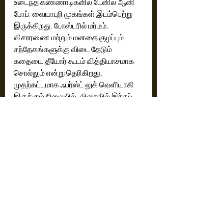
உடைந்த கண்ணாடிகளில் டேனில் ஆனி 
போப், வையாபுரி முகங்கள் இடம்பெற்று 
இருக்கிறது. போஸ்டரில் மர்மம், 
விசாரணை மற்றும் மனதை குழப்பும் 
சந்தேகங்களுக்கு விடை தேடும் 
கதையை தீயோர் கூடம் வித்தியாசமாக 
சொல்லும் என்று தெரிகிறது. 
முதற்கட்டமாக ஃபர்ஸ்ட் லுக் வெளியாகி 
இருக்கும் நிலையில், விரைவில் இந்தப் 
படம் குறித்த இதர அப்டேட்கள் விரைவில் 
வெளியாக இருக்கிறது.
Cinema News
Latest News
Recent Posts
See All