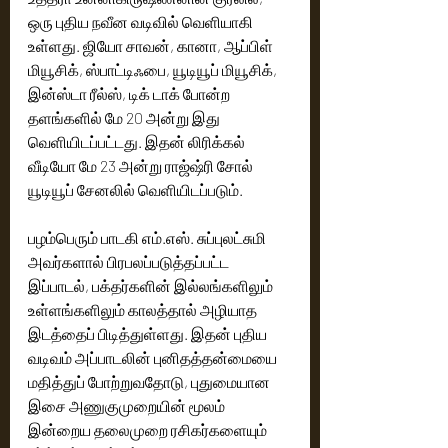
ஒரு புதிய நவீன வடிவில் வெளியாகி 
உள்ளது. ஜியோ சாவன், கானா, ஆப்பிள் 
மியூசிக், ஸ்பாட்டிஃபை, யூடியூப் மியூசிக், 
இன்ஸ்டா ரீல்ஸ், டிக் டாக் போன்ற 
தளங்களில் மே 20 அன்று இது 
வெளியிடப்பட்டது. இதன் லிரிக்கல் 
வீடியோ மே 23 அன்று ராஜ்ஷ்ரி சோல் 
யூடியூப் சேனலில் வெளியிடப்படும்.
பழம்பெரும் பாடகி எம்.எஸ். சுப்புலட்சுமி 
அவர்களால் பிரபலப்படுத்தப்பட்ட 
இப்பாடல், பக்தர்களின் இல்லங்களிலும் 
உள்ளங்களிலும் காலத்தால் அழியாத 
இடத்தைப் பிடித்துள்ளது. இதன் புதிய 
வடிவம் அப்பாடலின் புனிதத்தன்மையை 
மதித்துப் போற்றுவதோடு, புதுமையான 
இசை அணுகுமுறையின் மூலம் 
இன்றைய தலைமுறை ரசிகர்களையும் 