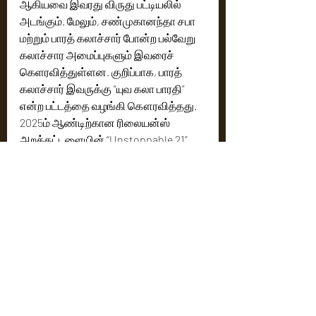
ஆகியவை இவரது விருது பட்டியலில் 
அடங்கும். மேலும், சண்முகானந்தா சபா 
மற்றும் பாரத் கலாச்சார் போன்ற பல்வேறு 
கலாச்சார அமைப்புகளும் இவரைச் 
கெளரவித்துள்ளன. குறிப்பாக, பாரத் 
கலாச்சார் இவருக்கு “யுவ கலா பாரதி” 
என்ற பட்டத்தை வழங்கி கௌரவித்தது. 
2025ம் ஆண்டிற்கான ரிலையன்ஸ் 
அறக்கட்டளையின் “Unstoppable 21” 
இளம் சாதனையாளர்களில் ஒருவராகவும் 
இவர் அங்கீகரிக்கப்பட்டுள்ளார்.
“ஸ்ரீ வெங்கடேச சுப்ரபாதத்தின்” இந்தப் 
புதிய வடிவத்தின் மூலம், மரபு இசைக்கும் 
சமகால இசைக்கும் இடையே ஒரு 
பாலமாகத் திகழும் தனது கலைப் 
பயணத்தை உத்தரா உன்னிகிருஷ்ணன் 
தொடர்ந்து முன்னெடுத்துச் செல்கிறார். 
காலத்தால் அழியாத இப்பாடலின் 