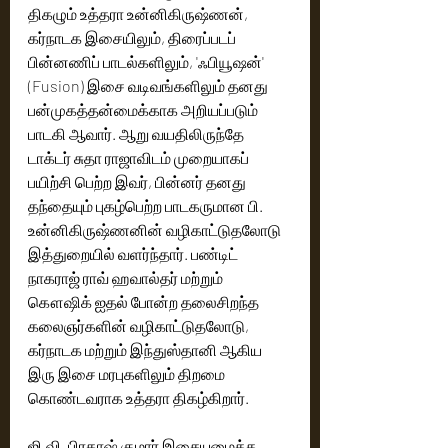
திகழும் உத்தரா உன்னிகிருஷ்ணன், 
கர்நாடக இசையிலும், திரைப்படப் 
பின்னணிப் பாடல்களிலும், 'ஃபியூஷன்' 
(Fusion) இசை வடிவங்களிலும் தனது 
பன்முகத்தன்மைக்காக அறியப்படும் 
பாடகி ஆவார். ஆறு வயதிலிருந்தே 
டாக்டர் சுதா ராஜாவிடம் முறையாகப் 
பயிற்சி பெற்ற இவர், பின்னர் தனது 
தந்தையும் புகழ்பெற்ற பாடகருமான பி. 
உன்னிகிருஷ்ணனின் வழிகாட்டுதலோடு 
இத்துறையில் வளர்ந்தார். பண்டிட் 
நாகராஜ் ராவ் ஹவால்தர் மற்றும் 
கௌஷிக் ஐதல் போன்ற தலைசிறந்த 
கலைஞர்களின் வழிகாட்டுதலோடு, 
கர்நாடக மற்றும் இந்துஸ்தானி ஆகிய 
இரு இசை மரபுகளிலும் திறமை 
கொண்டவராக உத்தரா திகழ்கிறார்.
ஜி.வி. பிரகாஷ் குமார் இசையமைத்த 