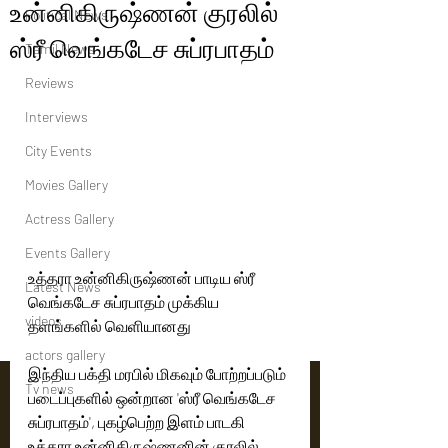
உன்னிகிருஷ்ணன் குரலில்
Political News
ஸ்ரீ வெங்கடேச சுப்ரபாதம்
Tamil News
Reviews
Interviews
City Events
Movies Gallery
Actress Gallery
Events Gallery
உத்தரா உன்னிகிருஷ்ணன் பாடிய ஸ்ரீ 
Latest News
வெங்கடேச சுப்ரபாதம் முக்கிய 
videos
தளங்களில் வெளியானது
actors gallery
இந்திய பக்தி மரபில் மிகவும் போற்றப்படும் 
Tv news
படைப்புகளில் ஒன்றான 'ஸ்ரீ வெங்கடேச 
சுப்ரபாதம்', புகழ்பெற்ற இளம் பாடகி 
உத்தரா உன்னிகிருஷ்ணனின் குரலில், 