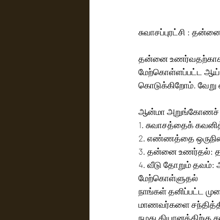
சுவாசப்புரட்சி : தன்ன
தன்னை உணர்வதற்காக 1
மேற்கொள்ளப்பட்ட ஆய்
கொடுக்கிறோம். வேறு எ
ஆன்மா அறுங்கோணச் சக்
1. சுவாசத்தைக் கவனித
2. எண்ணத்தை ஒருநில
3. தன்னை உணர்தல்: 
4. வீடு தோறும் தவம்
மேற்கொள்ளுதல்
நாங்கள் தனிப்பட்ட மு
மாணவர்களை சந்தித்திர
நமது தியானத்திற்கு 