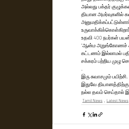
அல்லது பக்தர் குழுக
தியான அமர்வுகளில் 
அனுமதிக்கப்பட்டுள்ள
உருவாக்கிக்கொள்கிறார
உதவி 400 நபர்கள் பயன
"ஆன்ம அறுங்கோணச் சக
கட்டணம் இல்லாமல் பதி
சக்கரம் பற்றிய முழு ச
.
இரு சுவாசமும் பயிற்சி
இதுவே தியானத்திற்கு
நல்ல தவம் செய்தால் 
Tamil News
Latest News