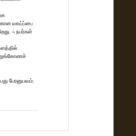
்க 
்கான வாய்ப்பை 
து. 4 நபர்கள் 
ளத்தில் 
அறுங்கோணச் 
்பது பேரனுபவம். 