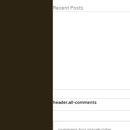
Recent Posts
header.all-comments
comment-box.placeholder