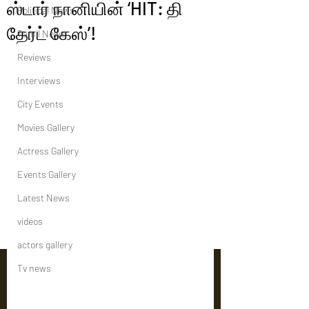
ஸ்டார் நானியின் ‘HIT: தி
Political News
தேர்ட் கேஸ்’!
Tamil News
Reviews
Interviews
City Events
Movies Gallery
Actress Gallery
Events Gallery
Latest News
videos
actors gallery
Tv news