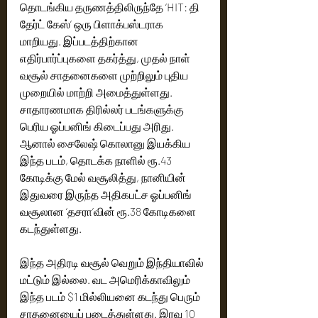
தொடங்கிய தருணத்திலிருந்தே ‘HIT: தி 
தேர்ட் கேஸ்’ ஒரு பிளாக்பஸ்டராக 
மாறியது. இப்படத்திற்கான 
எதிர்பார்ப்புகளை தகர்த்து, முதல் நாள் 
வசூல் சாதனைகளை முற்றிலும் புதிய 
முறையில் மாற்றி அமைத்துள்ளது. 
சாதாரணமாக திரில்லர் படங்களுக்கு 
பெரிய ஓப்பனிங் கிடைப்பது அரிது. 
ஆனால் சைலேஷ் கொலானு இயக்கிய 
இந்த படம், தொடக்க நாளில் ரூ.43 
கோடிக்கு மேல் வசூலித்து, நானியின் 
இதுவரை இருந்த அதிகபட்ச ஓப்பனிங் 
வசூலான ‘தசரா’வின் ரூ.38 கோடிகளை 
கடந்துள்ளது.
இந்த அதிரடி வசூல் வெறும் இந்தியாவில் 
மட்டும் இல்லை. வட அமெரிக்காவிலும் 
இந்த படம் $1 மில்லியனை கடந்து பெரும் 
சாதனையைப் படைத்துள்ளது. இரவு 10 