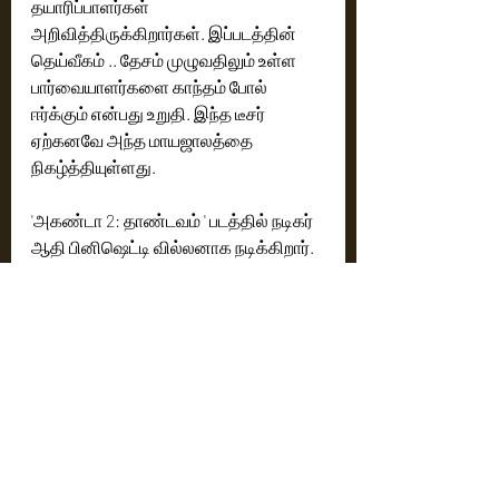
தயாரிப்பாளர்கள் 
அறிவித்திருக்கிறார்கள். இப்படத்தின் 
தெய்வீகம் .. தேசம் முழுவதிலும் உள்ள 
பார்வையாளர்களை காந்தம் போல் 
ஈர்க்கும் என்பது உறுதி. இந்த டீசர் 
ஏற்கனவே அந்த மாயஜாலத்தை 
நிகழ்த்தியுள்ளது.
'அகண்டா 2: தாண்டவம் ' படத்தில் நடிகர் 
ஆதி பினிஷெட்டி வில்லனாக நடிக்கிறார். 
'அகண்டா' படத்தின் முதல் பாகத்தில் 
நாயகனுக்கு ஜோடியாக நடித்த சம்யுக்தா 
இதிலும் நாயகியாக தொடர்கிறார். இந்த 
திரைப்படம் பிரம்மாண்டமான பட்ஜெட்டில் 
தயாராகி வருகிறது.
சி . ராம் பிரசாத் ஒளிப்பதிவு செய்து வரும் 
இந்த திரைப்படத்திற்கு எஸ். தமன் 
இசையமைக்கிறார். படத்தொகுப்பு 