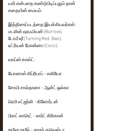
யார் என்பதை கண்டுபிடிப்பதும் தான் 
கதையின் மையம்.
இத்திரைப்படத்தை இயக்கியவர்கள்:
மடலின் ஷரஃபியன் (Burrow),
டோமீ ஷீ (Turning Red, Bao),
ஏட்ரியன் மோலினா (Coco).
வாய்ஸ் காஸ்ட்:
யோனாஸ் கிப்ரீயாப் – எலியோ
சோயி சால்தானா – ஆன்ட் ஒல்கா
ரெமி எட்ஜர்லி – கிளோர்டன்
பிராட் காரெட் – லார்ட் கிரிகான்
ஜமீலா ஜமீல் – தூதர் குவெஸ்டா