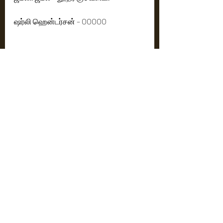
ஷர்லி ஹென்டர்சன் – OOOOO
டிஸ்னி பிக்சார் வழங்கும் “எலியோ” – 
ஜூன் 20, 2025 முதல் தமிழ், ஆங்கிலம், 
ஹிந்தி மற்றும் தெலுங்கு மொழிகளில் 
உங்கள் அருகிலுள்ள திரையரங்குகளில்!
Tamil Trailer : 
https://youtu.be/llO2FBh9P9w?
si=e8ifLQBRg0bANzQh
Cinema News
Latest News
See All