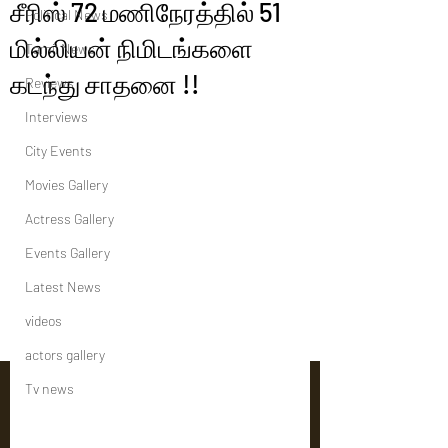
சீரிஸ் 72 மணிநேரத்தில் 51
Political News
மில்லியன் நிமிடங்களை
Tamil News
கடந்து சாதனை !!
Reviews
Interviews
City Events
Movies Gallery
Actress Gallery
Events Gallery
Latest News
videos
actors gallery
Tv news