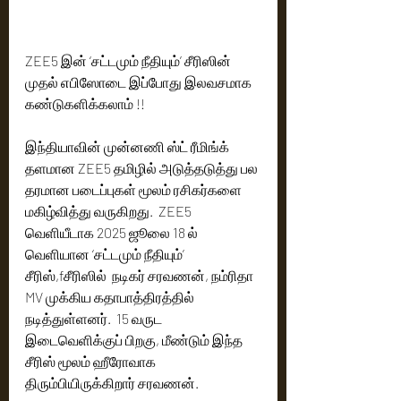
ZEE5 இன் ‘சட்டமும் நீதியும்’ சீரிஸின் 
முதல் எபிஸோடை இப்போது இலவசமாக 
கண்டுகளிக்கலாம் !!
இந்தியாவின் முன்னணி ஸ்ட் ரீமிங்க் 
தளமான ZEE5 தமிழில் அடுத்தடுத்து பல 
தரமான படைப்புகள் மூலம் ரசிகர்களை 
மகிழ்வித்து வருகிறது.  ZEE5  
வெளியீடாக 2025 ஜூலை 18 ல் 
வெளியான ‘சட்டமும் நீதியும்’ 
சீரிஸ்,fசீரிஸில்  நடிகர் சரவணன், நம்ரிதா 
MV முக்கிய கதாபாத்திரத்தில் 
நடித்துள்ளனர்.  15 வருட 
இடைவெளிக்குப் பிறகு, மீண்டும் இந்த 
சீரிஸ் மூலம் ஹீரோவாக 
திரும்பியிருக்கிறார் சரவணன்.