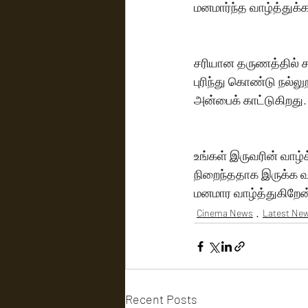
மனமார்ந்த வாழ்த்துக்க
சரியான தருணத்தில் சர
புரிந்து கொண்டு நல்லுற
அன்பைக் காட்டுகிறது.
உங்கள் இருவரின் வாழ்க்
நிறைந்ததாக இருக்க வா
மனமார வாழ்த்துகிறேன
Cinema News
Latest Ne
Recent Posts