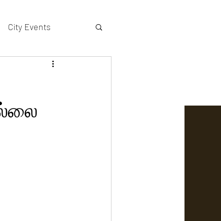
City Events
actors gallery
ல்லை