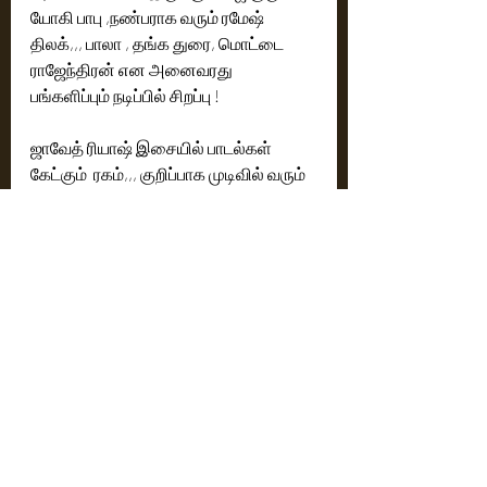
யோகி பாபு ,நண்பராக வரும் ரமேஷ் 
திலக்,,, பாலா , தங்க துரை, மொட்டை 
ராஜேந்திரன் என அனைவரது 
பங்களிப்பும் நடிப்பில் சிறப்பு ! 
ஜாவேத் ரியாஷ் இசையில் பாடல்கள் 
கேட்கும்  ரகம்,,, குறிப்பாக முடிவில் வரும் 
'ஓ மை கோஸ்ட் ' பாடல்  . 
தீபக் டி மேனன் ஒளிப்பதிவில் 
காட்சிகளில் பேய் படத்திற்கான மிரட்டல் !
உலக அளவில் இளைஞர்கள் 
கொண்டாடும் நடிகையான சன்னி 
லியோனை நாயகியாக நடிக்க வைத்து 
காமெடியுடன் சேர்ந்து திகில் கலந்த பேய் 
கதையை ,,, பயமில்லாமல் ரசிகர்கள் 
ரசிக்கும்படி ஜாலியான பேய் படமாக 
 இயக்கியுள்ளார் இயக்குனர் யுவன் .