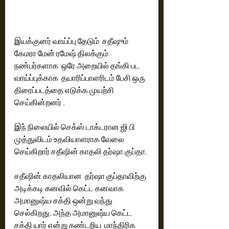
இயக்குனர் வாய்ப்பு தேடும்  சதீஷும் 
கேமரா மேன் ரமேஷ் திலக்கும் 
நண்பர்களாக  ஒரே அறையில் தங்கி பட 
வாய்ப்புக்காக  தயாரிப்பாளரிடம் பேசி ஒரு 
திரைப்படத்தை எடுக்க முயற்சி 
செய்கின்றனர் . 
இந் நிலையில் செக்ஸ் டாக்டரான ஜி பி 
முத்துவிடம் உதவியாளராக வேலை 
செய்கிறார் சதீஷின் காதலி தர்ஷா குப்தா.
சதீஷின் காதலியான  தர்ஷா குப்தாவிற்கு 
அடிக்கடி கனவில் கெட்ட கனவாக  
அமானுஷ்ய சக்தி ஒன்று வந்து 
செல்கிறது. அந்த அமானுஷ்ய கெட்ட 
சக்தி யார் என்று கண்டறிய  மாந்திரிக 