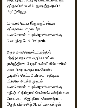
குப்தாவின் உடலில்  நுழைந்த ஆவி ! 
மிரட்டுகிறது.
மிரண்டு போன இருவரும் தர்ஷா 
குப்தாவை  பாழடைந்த 
அனகொண்டாபுரம் அரண்மனைக்கு 
அழைத்து செல்கின்றனர்.
அந்த அனகொண்டாபுரத்தில் 
மந்திரவாதியாக வரும் மொட்டை 
ராஜேந்திரன்  பேரரசி சன்னி லியோனின்  
வரலாற்றை கதையாக சொல்ல,,,,, 
முடிவில்  கெட்ட ஆவியை   சதீஷால் 
மட்டுமே  அடக்க முடியும் 
அனகொண்டாபுரம் அரண்மனைக்கு 
சதிஷ் மட்டும்தான் செல்ல வேண்டும்  என 
மொட்டை ராஜேந்திரன் சொல்கிறார்  . 
இறுதியில் சதீஷ் அரண்மனைக்குள்  