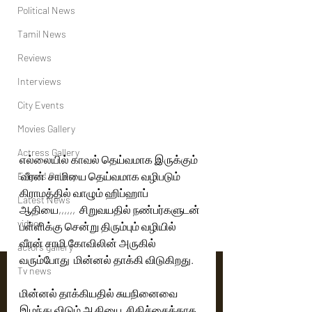
Political News
Tamil News
Reviews
Interviews
City Events
Movies Gallery
Actress Gallery
எல்லையில் காவல் தெய்வமாக இருக்கும்  
'வீரன்' சாமியை தெய்வமாக வழிபடும்  
Events Gallery
கிராமத்தில் வாழும் ஹிப்ஹாப் 
Latest News
ஆதியை,,,,,,  சிறுவயதில் நண்பர்களுடன் 
videos
பள்ளிக்கு சென்று திரும்பும் வழியில் 
வீரன் சாமி கோவிலின் அருகில் 
actors gallery
வரும்போது  மின்னல் தாக்கி விடுகிறது. 
Tv news
மின்னல் தாக்கியதில் சுயநினைவை 
இழந்து விடும் ஆதியை  சிகிச்சைக்காக  