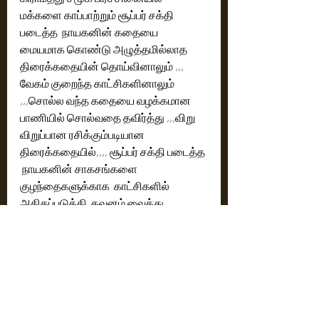
மக்களை காப்பாற்றும் சூப்பர் சக்தி 
படைத்த  நாயகனின் கதையை  
மையமாக கொண்டு அழுத்தமில்லாத 
திரைக்கதையின் தொய்வினாலும் ,,, 
வேகம் குறைந்த காட்சிகளினாலும் 
,,,சொல்ல வந்த கதையை வழக்கமான 
பாணியில் சொல்வதை தவிர்த்து ,,,விறு 
விறுப்பான ரசிக்கும்படியான 
திரைக்கதையில்,,,, சூப்பர் சக்தி படைத்த 
 நாயகனின் சாகசங்களை 
குழந்தைகளுக்காக  காட்சிகளில் 
அதிகப்படுத்தி  கவனம் வைத்து  
இயக்குனர் இயக்கியிருந்தால் 
கோடைவிடுமுறையில் குடும்பத்துடன் 
அனைவரும் கொண்டாடும் ஆங்கில 
படங்களுக்கு நிகரான   படமாக 
இயக்குனர்  ஏஆர்கே .சரவனுக்கு  இந்த 
படம் அமைந்திருக்கும் .