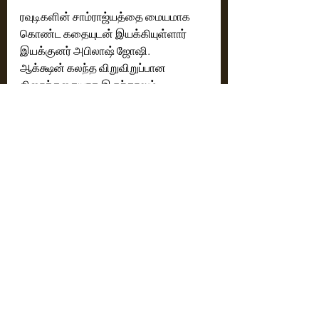
ரவுடிகளின் சாம்ராஜ்யத்தை மையமாக 
கொண்ட கதையுடன் இயக்கியுள்ளார் 
இயக்குனர் அபிலாஷ் ஜோஷி.
ஆக்க்ஷன் கலந்த விறுவிறுப்பான 
திரைக்கதையாக இருந்தாலும் ,,,  
எடிட்டிங்கில் இயக்குனர் கவனம் வைத்து 
காட்சிகளின் நீளத்தை குறைத்திருந்தால் 
 சிறந்த ஆக்க்ஷன்  பட வரிசையில் இந்த 
படமும் அமைந்திருக்கும்.
ரேட்டிங் ; 3 / 5 
Reviews
Latest News