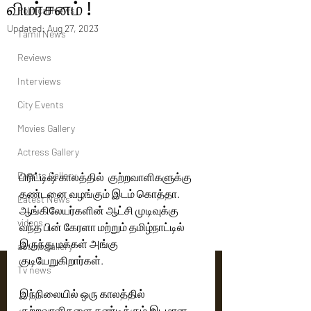
விமர்சனம் !
Political News
Updated:
Aug 27, 2023
Tamil News
Reviews
Interviews
City Events
Movies Gallery
Actress Gallery
Events Gallery
பிரிட்டிஷ் காலத்தில்  குற்றவாளிகளுக்கு 
தண்டனை வழங்கும் இடம் கொத்தா. 
Latest News
ஆங்கிலேயர்களின் ஆட்சி முடிவுக்கு 
videos
வந்த பின் கேரளா மற்றும் தமிழ்நாட்டில் 
இருந்து மக்கள் அங்கு 
actors gallery
குடியேறுகிறார்கள். 
Tv news
இந்நிலையில் ஒரு காலத்தில் 
குற்றவாளிகளை தண்டிக்கும் இடமான  