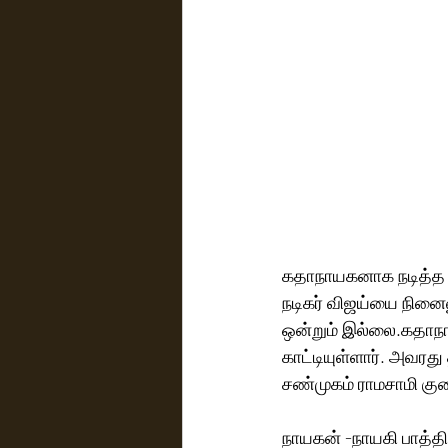
கதாநாயகனாக நடித்த ய
நடிகர் விஜய்யை நினைவ
ஒன்றும் இல்லை.கதாநாய
காட்டியுள்ளார். அவரது
சண்முகம் ராமசாமி குற
நாயகன் -நாயகி பாத்த