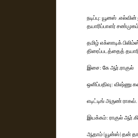
நடிப்பு: யூனஸ் ,எல்வி
தயாரிப்பாளர் சண்முகம்
தமிழ் எக்ஸாடிக் பிலிம்
திரைப்படத்தைத் தயாரி
இசை: கே ஆர்.ராகுல்
ஒளிப்பதிவு: விஷ்ணு
எடிட்டிங் அருண் ராகவ்,
இயக்கம்: ராகுல் ஆர்.
ஆதாம் (யூன்ஸ்) தன் த