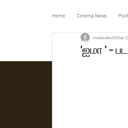
Home
Cinema News
Poli
Movies Gallery
mediatalks001
Actress G
Sep 2
'ஐமா ' - ப
Tv news