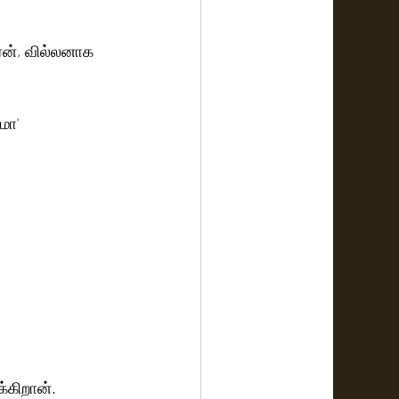
ரன், வில்லனாக  
மா' 
்கிறான். 