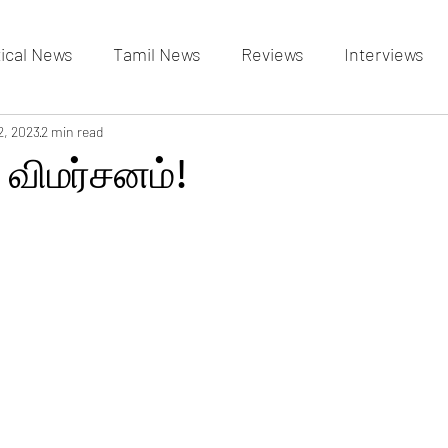
tical News
Tamil News
Reviews
Interviews
allery
2, 2023
2 min read
Events Gallery
Latest News
videos
ட விமர்சனம்!