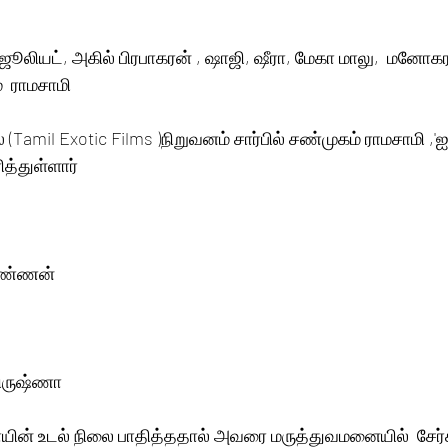
ன் ஜூலியட், அகில் பிரபாகரன் , ஷாஜி, ஷீரா, மேகா மாலு,  மனோக
  ராமசாமி  
ஸ் (Tamil Exotic Films )நிறுவனம் சார்பில் சண்முகம் ராமசாமி ,'ஐ
த்துள்ளார்
 கண்ணன்
கிருஷ்ணா
ாயின் உடல் நிலை பாதித்ததால் அவரை மருத்துவமனையில்  சேர்க