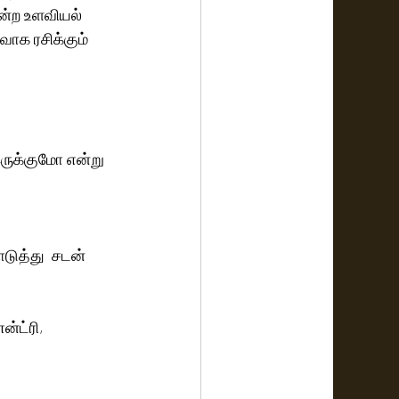
என்ற உளவியல் 
ாக ரசிக்கும் 
ருக்குமோ என்று 
டுத்து  சடன் 
்ட்ரி, 