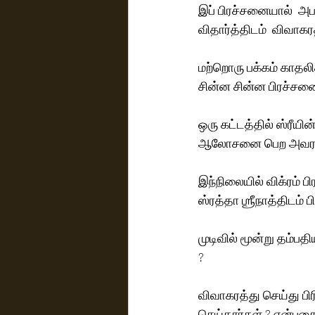
இப் பிரச்சனையால்  அ
விதார்த்திடம்  விவாகர
மற்றொரு பக்கம் காதலி
சின்ன சின்ன பிரச்சன
ஒரு கட்டத்தில் ஸ்ரீயி
ஆலோசனை பெற அவரது இ
இந்நிலையில் விக்ரம் பி
ஸ்ரத்தா ஶ்ரீநாத்திடம் 
முடிவில் மூன்று தம்ப
? 
விவாகரத்து செய்து பிர
செய்தார்கள் ? என்பதை 