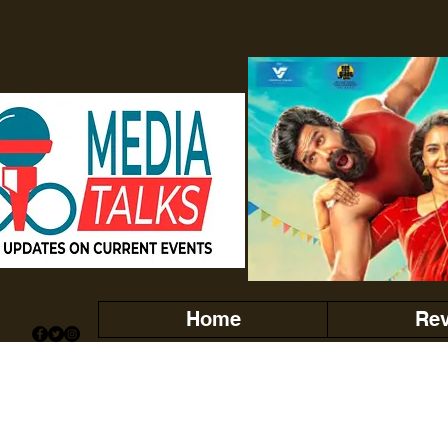
Home
Re