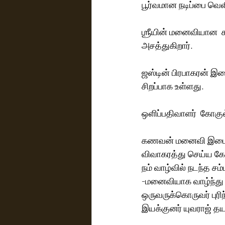
பூர்வமான நடிப்பை வெளிப
ஶ்ரீயின் மனைவியான  ச
அசத்துகிறார்.
ஜஸ்டின் பிரபாகரன் இ
சிறப்பாக உள்ளது. 
ஒளிப்பதிவாளர்  கோகுல்
கணவன் மனைவி இடையில்
விவாகரத்து செய்ய கோ
நம் வாழ்வில் நடந்த 
-மனைவியாக வாழ்ந்து
ஒருவருக்கொருவர் புரிந
இயக்குனர் யுவராஜ் த