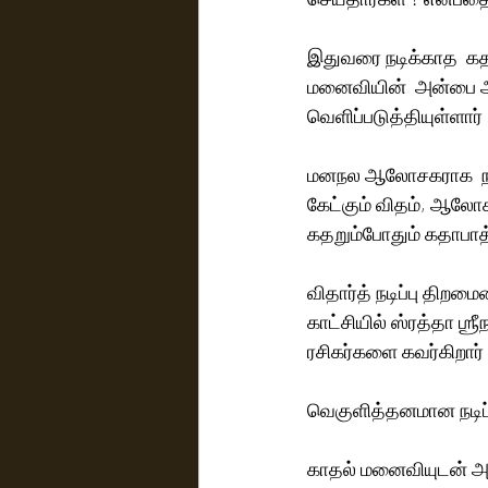
இதுவரை நடிக்காத  கதாப
மனைவியின்  அன்பை அறி
வெளிப்படுத்தியுள்ளார் 
மனநல ஆலோசகராக  நடிக்
கேட்கும் விதம், ஆலோச
கதறும்போதும் கதாபாத்
விதார்த் நடிப்பு திறம
காட்சியில் ஸ்ரத்தா ஶ
ரசிகர்களை கவர்கிறார் 
வெகுளித்தனமான நடிப்ப
காதல் மனைவியுடன் அடிக