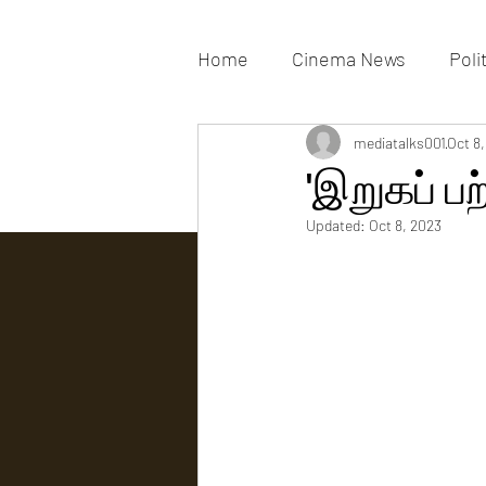
Home
Cinema News
Poli
Movies Gallery
mediatalks001
Actress G
Oct 8
'இறுகப் பற
Updated:
Oct 8, 2023
Tv news