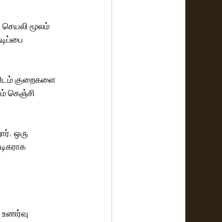
  செயலி மூலம் 
டிப்பை 
ளிடம் குறைகளை 
ம் கெஞ்சி 
ர். ஒரு 
டிகராக 
 உணர்வு 