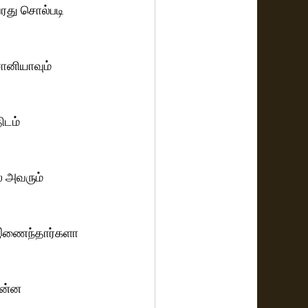
ரது சொல்படி 
ானியாவும் 
ிடம் 
் அவரும் 
க இணைந்தார்களா 
என்ன 