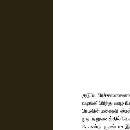
குடும்ப பிரச்சனைகளால
வழங்கி பிரிந்து வாழ 
பிரபுவின் மனைவி  ஸ்ரத்
ஐ டி  நிறுவனத்தில் வே
கொண்டு  குண்டாக இரு