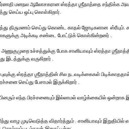
பர்ணதி மனநல ஆலோசகரான ஸ்ரத்தா ஶ்ரீநாத்தை சந்திக்க அவ
த்து செய்ய ஒப்பு கொள்கிறார். 
த்து திருமணம் செய்து கொண்ட காதல் ஜோடிகளான  ஸ்ரீயும், ச
ைகளுக்கு அடிக்கடி சண்டை போட்டுக் கொள்கின்றனர் .
ன் அணுகுமுறை உச்சத்துக்கு போக சானியாவும் ஸ்ரத்தா ஶ்ரீநாத்த
டத்துக்கு வருகிறார் .
ரபுவுக்கு ஸ்ரத்தா ஶ்ரீநாத்தின் சில நடவடிக்கைகள் பிடிக்காததால
பிரச்சனை செய்து பேசாமல் இருக்கிறார் .
தியினரும் எந்த பிரச்சனையும் இல்லாமல் வாழ்க்கையில் ஒன்றா
ிந்து வாழ முடிவெடுத்த விதார்த்தும் , சானியாவும் இறுதியில் 
சொல்லும் படம்தான் 'இறுகப் பற்று' 