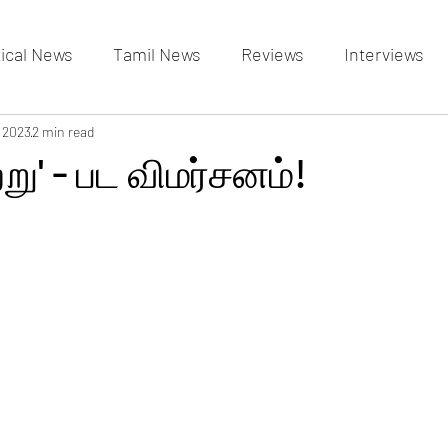
tical News
Tamil News
Reviews
Interviews
allery
, 2023
2 min read
Events Gallery
Latest News
videos
்று' - பட விமர்சனம்!