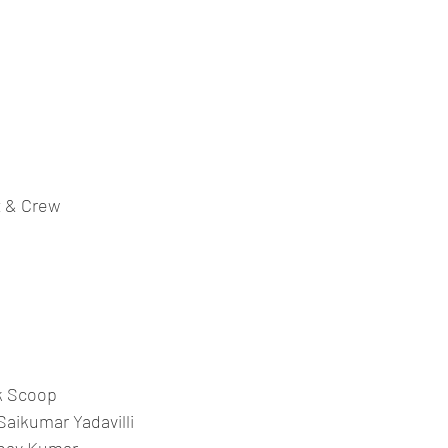
t & Crew
lk Scoop
aikumar Yadavilli