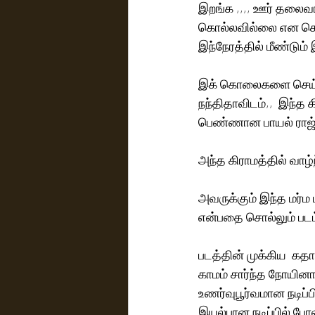
இறங்க ,,,, ஊர் தலை
கொல்லவில்லை என சொல்
இந்நேரத்தில் மீண்டும
இக் கொலைகளை செய்யும
நந்திதாவிடம்,,  இந்த 
பெண்ணான பாயல் ராஜ்பு
அந்த கிராமத்தில் வாழ்ந
அவருக்கும் இந்த மர்ம
என்பதை சொல்லும் படம
படத்தின் முக்கிய  கதா
காமம் சார்ந்த நோயினா
உணர்வுபூர்வமான நடிப்ப
இயல்பான நடிப்பில் போல