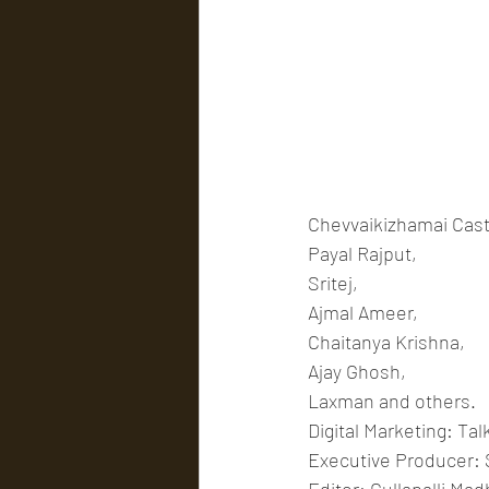
Chevvaikizhamai Cas
Payal Rajput,
Sritej,
Ajmal Ameer,
Chaitanya Krishna,
Ajay Ghosh,
Laxman and others.
Digital Marketing: Ta
Executive Producer: S