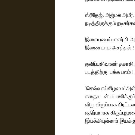
ஸ்ரீதேஜ், அஜ்மல் அமீர், சைதன
நடித்திருக்கும் நடிகர்க
இசையமைப்பாளர் பி.அ
இணையாக அசத்தல் !
ஒளிப்பதிவாளர் தசரதி ச
படத்திற்கு  பக்க பலம் !
"செவ்வாய்கிழமை" அன்
கதையுடன் பயணிக்கும் க
விறு விறுப்பாக மிரட்ட
எதிர்பாராத திருப்புமு
இயக்கியுள்ளார் இயக்கு