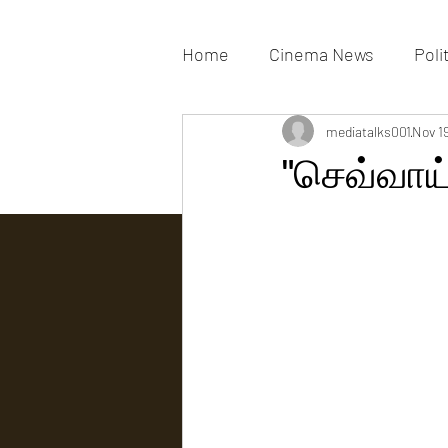
Home
Cinema News
Poli
Movies Gallery
mediatalks001
Actress G
Nov 1
"செவ்வாய
Tv news