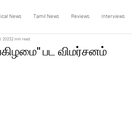
tical News
Tamil News
Reviews
Interviews
allery
9, 2023
2 min read
Events Gallery
Latest News
videos
்கிழமை" பட விமர்சனம்