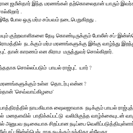
வரான ஜமீன்தார் இந்த மரணங்கள் தற்கொலைதான் யாரும் இவர
கிறார் . 
் இதே போல ஒரு மர்ம சம்பவம் நடைபெறுகிறது . 
் குற்றவாளிகளை தேடி கொண்டிருக்கும் போலீஸ் சப்-இன்ஸ்பெ
கிராமத்தில்  நடக்கும் மர்ம மரணங்களுக்கு இங்கு வாழ்ந்து இறந
ட் தான் காரணம் என கிராம  மருத்துவர் சொல்கிறார்.  
்ததாக சொல்லப்படும்  பாயல் ராஜ்புட்  யார் ? 
 மரணங்களுக்கும் உள்ள  தொடர்பு என்ன ?  
்தான் "செவ்வாய்கிழமை"
பாத்திரத்தில் நாயகியாக ஷைலஜாவாக  நடிக்கும் பாயல் ராஜ்புத்
ல்  மனதளவில்  பாதிக்கப்பட்டு  வலிமிகுந்த வாழ்க்கையுடன் 
ில் அனுபவ நடிகையாக சிறப்பான நடிப்பை வெளிப்படுத்தியுள்ளார்
ீஸ் சப்-இன்ஸ்பெக்டராக நடிக்கும் நந்திதா ஸ்வேதா 