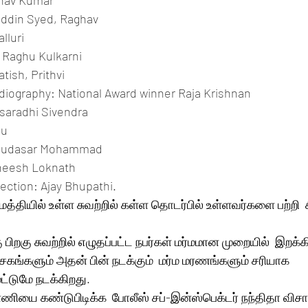
dhav Kumar
juddin Syed, Raghav
lluri
 Raghu Kulkarni
tish, Prithvi
iography: National Award winner Raja Krishnan
saradhi Sivendra
nu
 Mudasar Mohammad
aneesh Loknath
rection: Ajay Bhupathi.
் மத்தியில் உள்ள சுவற்றில் கள்ள தொடர்பில் உள்ளவர்களை பற்றி 
பிறகு சுவற்றில் எழுதப்பட்ட நபர்கள் மர்மமான முறையில்  இறக்கி
ாசகங்களும் அதன் பின் நடக்கும்  மர்ம மரணங்களும் சரியாக 
்டுமே நடக்கிறது. 
னணியை கண்டுபிடிக்க  போலீஸ் சப்-இன்ஸ்பெக்டர் நந்திதா வி