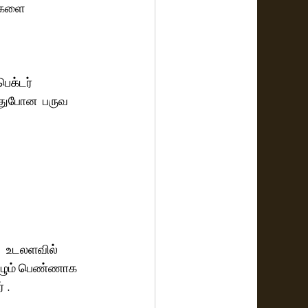
்களை 
க்டர் 
்துபோன  பருவ  
  உடலளவில்  
வாழும் பெண்ணாக 
 .