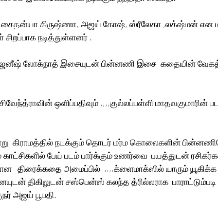
்யா கிருஷ்ணா, அஜய் கோஷ், ஸ்ரீலேகா ,லக்‌ஷ்மன் என மற்ற வேடங்களில் 
ள் சிறப்பாக நடித்துள்ளனர் .
ஜனீஷ் லோக்நாத் இசையுடன் பின்னணி இசை  கதையின் வேகத்த
ிவேந்த்ராவின் ஒளிப்பதிவும் ,,,,குல்லப்பள்ளி மாதவகுமாரின் பட
று  கிராமத்தில் நடக்கும் தொடர் மர்ம கொலைகளின் பின்னண
ாட்சிகளில் பேய் படம் பார்க்கும் உணர்வை  பயத்துடன் ரசிகர்கள் 
லான   திரைக்கதை அமைப்பில்  ,,,,க்ளைமாக்ஸில் யாரும் யூகிக்க
னையுடன் திகிலுடன் சஸ்பென்ஸ் கலந்த த்ரில்லராக  பாராட்டும்பட
நர் அஜய் பூபதி.