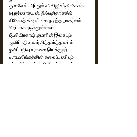
குமரவேல் ,அப்துல் லீ, விஜிசந்திரசேகர், 
அருணோதயன், நிவேதிதா சதீஷ், 
வினோத் கிஷன் என நடித்த நடிகர்கள் 
சிறப்பாக நடித்துள்ளனர் .
ஜி.வி.பிரகாஷ் குமாரின் இசையும் 
,ஒளிப்பதிவாளர் சித்தார்த்தாவின் 
ஒளிப்பதிவும் ,கலை இயக்குநர் 
டி.ராமலிங்கத்தின் கலைப்பணியும் 
,ஸ்டண்ட் மாஸ்டர் திலீப் சுப்பராயன் 
ஆக்க்ஷனும் படத்திற்கு பக்க பலமாக 
இருக்கின்றது .
அய்யனார் கோவிலை கட்டிய 
ஒடுக்கப்பட்ட மக்களை கோவிலுக்குள் 
நுழைய விடாமல்  தெய்வத்தை பார்க்க 
தடை போடும் இன வெறி கொண்ட 
ஆதிக்க சாதியினரின் அடக்குமுறையை 
கதையாக கொண்டு உரிமைக்காக 