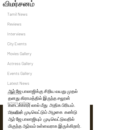
விமர்சனம்
Political News
Tamil News
Reviews
Interviews
City Events
Movies Gallery
Actress Gallery
Events Gallery
Latest News
ஆர் ஜே பாலாஜிக்கு சிறிய வயது முதல் 
videos
தனது கிராமத்தில் இருந்த சலூன் 
actors gallery
கடைக்காரர் லால் மீது  அதிக பிரியம்.
அவரின் முடிவெட்டும் அழகை  கண்டு  
Tv news
ஆர் ஜே பாலாஜியும்  முடிவெட்டுவதில் 
மிகுந்த ஆர்வம் உள்ளவராக இருக்கிறார்.