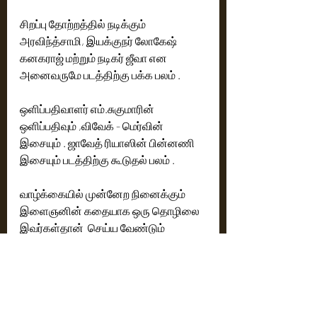
சிறப்பு தோற்றத்தில் நடிக்கும் 
அரவிந்த்சாமி, இயக்குநர் லோகேஷ் 
கனகராஜ் மற்றும் நடிகர் ஜீவா என 
அனைவருமே படத்திற்கு பக்க பலம் .
ஒளிப்பதிவாளர் எம்.சுகுமாரின் 
ஒளிப்பதிவும் ,விவேக் - மெர்வின் 
இசையும் . ஜாவேத் ரியாஸின் பின்னணி 
இசையும் படத்திற்கு கூடுதல் பலம் .
வாழ்க்கையில் முன்னேற நினைக்கும் 
இளைஞனின் கதையாக ஒரு தொழிலை 
இவர்கள்தான்  செய்ய வேண்டும் 
என்பதில்லாமல் யாருக்கு எந்த தொழில்  
பிடிக்கிறதோ அதை அவர்கள்  
இஷ்டப்பட்டு செய்தால் எந்த துறையாக 
இருந்தாலும் அதில் பெரிய அளவில் 
முன்னேறலாம் என்ற அழுத்தமான 