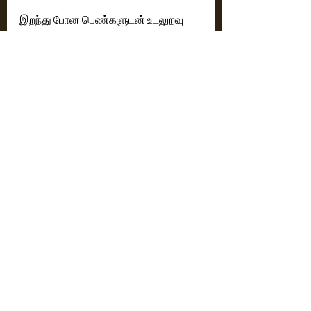
இறந்து போன பெண்களுடன் உடலுறவு 
கொள்ளும் மனித மிருகங்களை பற்றிய 
கதையை மையமாக வைத்து 
வித்தியாசமான முறையில் எல்லா 
குற்றங்களுக்கும் தண்டனை இருப்பது 
போல  இறந்து போன பெண்களுடன் உறவு 
கொள்ளும் மனித மிருகம் செய்யும் 
பாலியல் குற்றத்திற்கு தண்டனை 
கொடுக்கப்பட வேண்டும் என்கிற 
கருத்தை அழுத்தமாக சொல்வதுடன் 
எதிர்பாராத திருப்பங்களாக இறுதியில் 
வரும் காட்சிகளுடன் அனைவரும் 
ரசிக்கும் படமாக இயக்கியுள்ளார் 
இயக்குனர் ஷெரிஃப்.
 ரேட்டிங் ;  3. / 5 
Reviews
Latest News