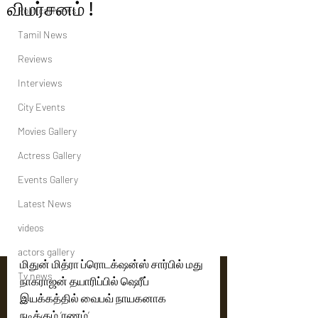
விமர்சனம் !
Political News
Tamil News
Reviews
Interviews
City Events
Movies Gallery
Actress Gallery
Events Gallery
Latest News
videos
actors gallery
மிதுன் மித்ரா ப்ரொடக்‌ஷன்ஸ் சார்பில் மது 
Tv news
நாகராஜன் தயாரிப்பில் ஷெரீப் 
இயக்கத்தில் வைபவ் நாயகனாக 
நடிக்கும் ’ரணம்’