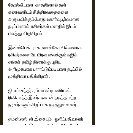
தோல்வியான  காதலினால் தன் 
கணவனிடம் சித்திரவதைகளை 
அனுபவிக்கும்போது உணர்வுபூர்வமான  
நடிப்பினால்  ரசிகர்கள் மனதில் இடம் 
பிடித்து விடுகிறார்.
இன்ஸ்பெக்டராக  சைக்கோ வில்லனாக 
ரசிகர்களையே மிரள வைக்கும் சுஜித் 
சங்கர்  தமிழ் திரைக்கு புதிய 
அறிமுகமாக பாராட்டும்படியான நடிப்பில் 
முத்திரை பதிக்கிறார் .
ஜி.எம்.சுந்தர், ரம்யா சுப்ரமணியன், 
ரிஷிகாந்த் இவர்களுடன் நடித்த மற்ற 
நடிகர்களும் சிறப்பாக நடித்துள்ளனர் .
தமன்.எஸ்-ன் இசையும் , ஒளிப்பதிவாளர் 
சரவணன்  இளவரசுவின் ஒளிப்பதிவும் 
படத்திற்கு பக்க பலம் .