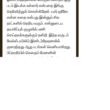
படம் இயக்க உள்ளார் என்பதை இங்கு 
தெரிவித்துக் கொள்கிறேன். யார் ஹீரோ, 
என்ன கதை என்பது இன்னும் சில 
நாட்களில் தெரிய வரும். என்னுடைய 
தயாரிப்புக் குழுவில் பணி 
செய்தவர்களுக்கும் நன்றி. இந்த வருடம் 
வேல்ஸ் ஃபிலிம் இண்டர்நேஷனலில் 
குறைந்தது ஆறு படங்கள் வெளியாகிறது. 
பிப்ரவரியில் கெளதம் மேனனின் 
‘ஜோஷ்வா’ படமும், மார்ச்சில் இருந்து 
மற்றப் படங்களுக்கு படப்பிடிப்புக்குச் 
செல்ல இருக்கிறோம் என்பதை 
மகிழ்ச்சியுடன் தெரிவித்துக் 
கொள்கிறோம்”.
நடிகர் ஆர்ஜே பாலாஜி, “இந்தப் படம் 
வெற்றி அடைந்துள்ளதில் மகிழ்ச்சி. 
இரண்டாம் பாதியில் அரவிந்த் சுவாமி சார் 
கதாபாத்திரம் பார்த்துவிட்டு இவரைப் 