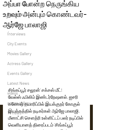
அப்பா போன்ற நெருங்கிய
Political News
உறவும் அன்பும் கொண்டவர்-
Tamil News
ஆர்ஜே பாலாஜி
Reviews
’
Interviews
City Events
Movies Gallery
Actress Gallery
Events Gallery
Latest News
சிங்கப்பூர் சலூன்’ சக்சஸ் மீட்!
videos
வேல்ஸ் ஃபிலிம் இண்டர்நேஷனல், ஐசரி 
actors gallery
கணேஷ் தயாரிப்பில் இயக்குநர் கோகுல் 
இயக்கத்தில் நடிகர்கள் ஆர்ஜே பாலாஜி, 
Tv news
மீனாட்சி செளத்ரி உள்ளிட்டப் பலர் நடிப்பில் 
வெளியானத் திரைப்படம் ‘சிங்கப்பூர் 