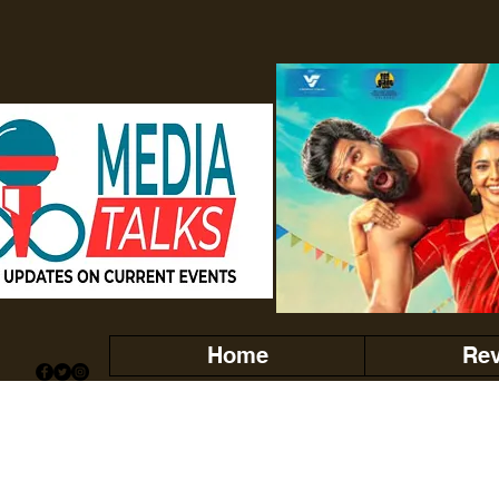
Home
Re