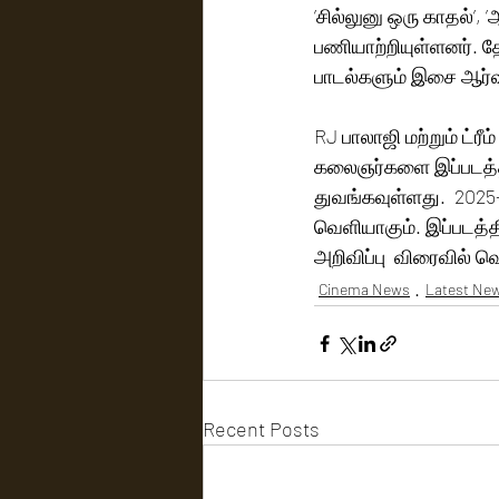
’சில்லுனு ஒரு காதல்’, 
பணியாற்றியுள்ளனர். த
பாடல்களும் இசை ஆர்வலர
RJ பாலாஜி மற்றும் ட்ரீ
கலைஞர்களை இப்படத்தில்
துவங்கவுள்ளது.  2025-
வெளியாகும். இப்படத்தி
அறிவிப்பு  விரைவில் வ
Cinema News
Latest Ne
Recent Posts