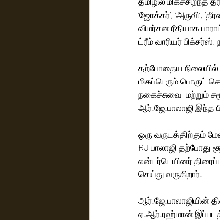
தமிழில் மிகச்சிறந்த 
’ஜோக்கர்’, ’அருவி’, ’தீ
விமர்சன ரீதியாக பாராட
ட்ரீம் வாரியர் பிக்சர்ஸ
தற்போதைய நிலையில் பெ
மிகப்பெரும் பொருட் செ
நகைச்சுவை  மற்றும் ச
ஒரு வருடத்திற்கும் ம
RJ பாலாஜி தற்போது சூர்
என்டர்டெயினர் திரைப்ப
செய்து வருகிறார்.
ஆர்.ஜே.பாலாஜியின் த
ஏ.ஆர்.ரஹ்மான் இப்படத்