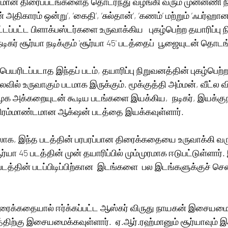
தரமான திரைப்படங்களைத் தொடர்ந்து வழங்கி வரும் முன்னணி ந
ரன் அதிகாரம் ஒன்று’, ’கைதி’, ’சுல்தான்’, ’கணம்’ மற்றும் ’ஃபர்ஹ
்டப்பட்ட பிளாக்பஸ்டர்களை உருவாக்கிய   புகழ்பெற்ற தயாரிப்ப
், நடிகர் சூர்யா நடிக்கும் 'சூர்யா 45' படத்தைப்  பூஜையுடன் தொட
யரிடப்படாத இந்தப் படம், தயாரிப்பு நிறுவனத்தின் புகழ்பெற்
லவில் உருவாகும் படமாக இருக்கும். மூக்குத்தி அம்மன், வீட்ல
மூக அக்கறையுடன் கூடிய படங்களை இயக்கிய,  நடிகர், இயக்குந
ஆர்.ஜே.பாலாஜி இந்த பிரம்மாண்டமான ஆக்‌ஷன் படத்தை இயக்கவுள்ளார்.
ேலாக, இந்த படத்தின் பரபரப்பான திரைக்கதையை உருவாக்கி வரும
யா 45 படத்தின் முன் தயாரிப்பில் மும்முரமாக ஈடுபட்டுள்ளார். 
டத்தின் படப்பிடிப்பிற்கான  இடங்களை  பல இடங்களுக்குச் சென்
ிரைக்கதையால் ஈர்க்கப்பட்ட ஆஸ்கர் விருது நாயகன் இசையமைப
திற்கு இசையமைக்கவுள்ளார்.  ஏ.ஆர்.ரஹ்மானும் சூர்யாவும் இத