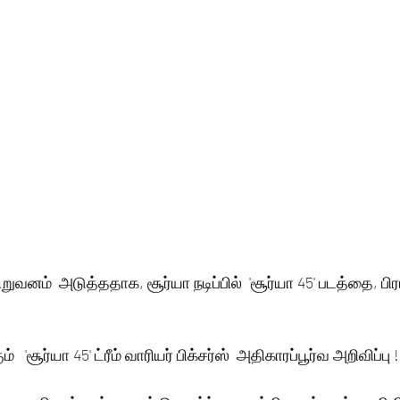
ஸ் நிறுவனம்  அடுத்ததாக, சூர்யா நடிப்பில்  'சூர்யா 45' படத்தை, 
்   'சூர்யா 45' ட்ரீம் வாரியர் பிக்சர்ஸ்  அதிகாரப்பூர்வ அறிவிப்பு !