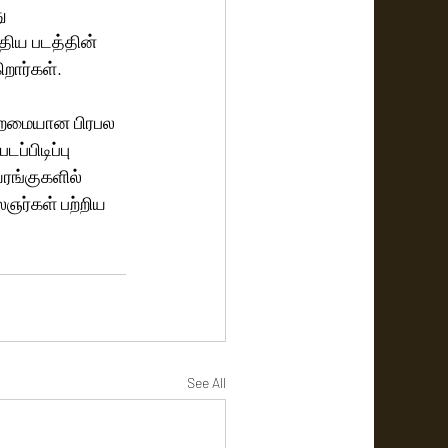
ு 
திய படத்தின் 
றார்கள்.  
ல திறமையான பிரபல 
்பிடிப்பு 
ரங்குகளில் 
ைஞர்கள் பற்றிய 
See All