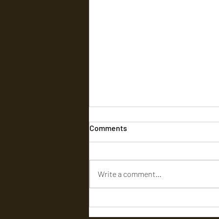
Comments
Write a comment...
‘டிசி’ (DC) - விமர்சனம்