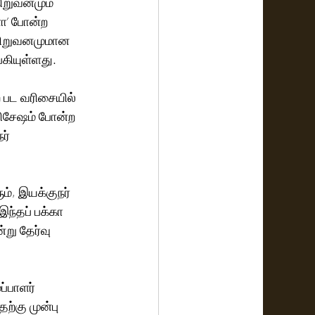
ிறுவனமும்  
ானா’ போன்ற 
ு நிறுவனமுமான 
ங்கியுள்ளது.
ற பட வரிசையில் 
 விசேஷம் போன்ற 
ர் 
், இயக்குநர்  
இந்தப் பக்கா 
று தேர்வு 
்பாளர் 
ற்கு முன்பு 