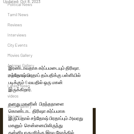
Updated:
Oct 8, 2023
Political News
Tamil News
Reviews
Interviews
City Events
Movies Gallery
Actress Gallery
இரண்டாவதாக கர்ப்பமடையும் திரிஷா, 
சந்தோஷ் பிரதாப் தம்பதிக்கு பள்ளியில் 
Events Gallery
படிக்கும் 6 வயதில் ஒரு மகன் 
Latest News
இருக்கிறார்.  
videos
தனது மகனின்  பிறந்தநாளை 
actors gallery
கொண்டாட  திரிஷா கர்ப்பமாக 
Tv news
இருப்பதால் சந்தோஷ் பிரதாப்பும் அவரது 
மகனும்  சென்னையிலிருந்து 
கன்னியாகுமரிக்கு இரவு நேரத்தில் 