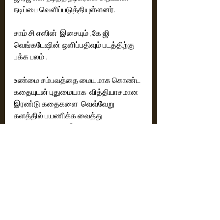
நடிப்பை வெளிப்படுத்தியுள்ளனர்.
சாம் சி எஸின்  இசையும் ,கே ஜி 
வெங்கடேஷின் ஒளிப்பதிவும் படத்திற்கு 
பக்க பலம் .
உண்மை சம்பவத்தை மையமாக கொண்ட 
கதையுடன் புதுமையாக  வித்தியாசமான 
இரண்டு கதைகளை  வெவ்வேறு 
களத்தில் பயணிக்க வைத்து 
திரைக்கதையில் இரண்டு கதைகளையும் 
ஒன்றாக இணைக்க வைத்து
முதல் பாதியில் இருந்த கதையின் வேகம் 
இடைவேளைக்கு பின் சில காட்சிகளில் 
தொய்வு இருந்தாலும் இரவு நேரத்தில் 
காரில் பயணிக்கும் மக்களுக்கு ஒரு 
விழிப்புணர்வை ஏற்படுத்தும் படமாக 
இயக்கியுள்ளார் இயக்குனர்   அருண் 